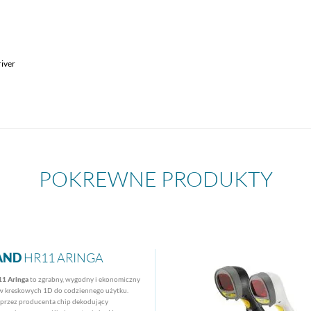
iver
POKREWNE PRODUKTY
AND
HR11 ARINGA
1 Aringa
to zgrabny, wygodny i ekonomiczny
w kreskowych 1D do codziennego użytku.
przez producenta chip dekodujący