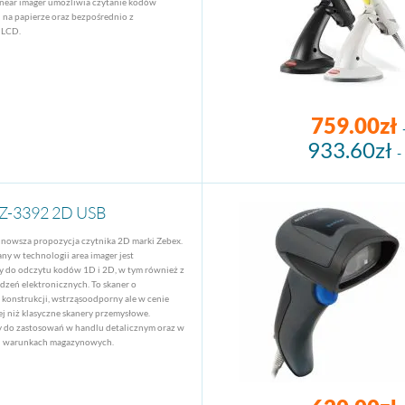
inear imager umożliwia czytanie kodów
na papierze oraz bezpośrednio z
 LCD.
759.00zł
933.60zł
-
Z-3392 2D USB
jnowsza propozycja czytnika 2D marki Zebex.
y w technologii area imager jest
 do odczytu kodów 1D i 2D, w tym również z
dzeń elektronicznych. To skaner o
konstrukcji, wstrząsoodporny ale w cenie
ej niż klasyczne skanery przemysłowe.
 do zastosowań w handlu detalicznym oraz w
h warunkach magazynowych.