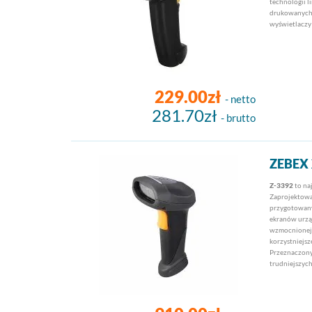
technologii l
drukowanych 
wyświetlaczy
229.00zł
- netto
281.70zł
- brutto
ZEBEX
Z-3392
to na
Zaprojektowan
przygotowany
ekranów urzą
wzmocnionej 
korzystniejsz
Przeznaczony
trudniejszyc