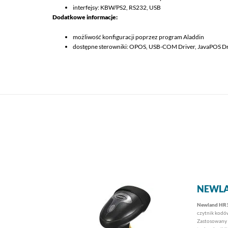
interfejsy: KBW/PS2, RS232, USB
Dodatkowe informacje:
możliwość konfiguracji poprzez program Aladdin
dostępne sterowniki: OPOS, USB-COM Driver, JavaPOS Dr
NEWL
Newland HR1
czytnik kodó
Zastosowany 