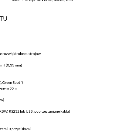
KTU
ce rozwój drobnoustrojów
 mil (0,33 mm)
„Green Spot ”)
cyjnym 30m
ów)
: KBW, RS232 lub USB, poprzez zmianę kabla)
czem i 3 przyciskami