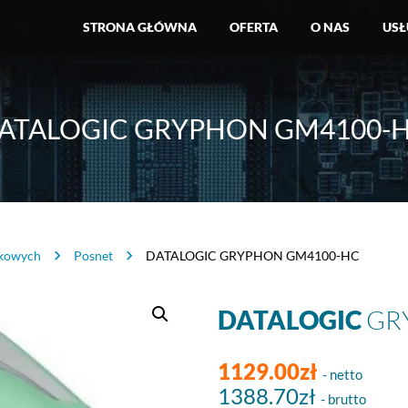
STRONA GŁÓWNA
OFERTA
O NAS
USŁ
ATALOGIC GRYPHON GM4100-
skowych
Posnet
DATALOGIC GRYPHON GM4100-HC
DATALOGIC
GR
1129.00zł
- netto
1388.70zł
- brutto