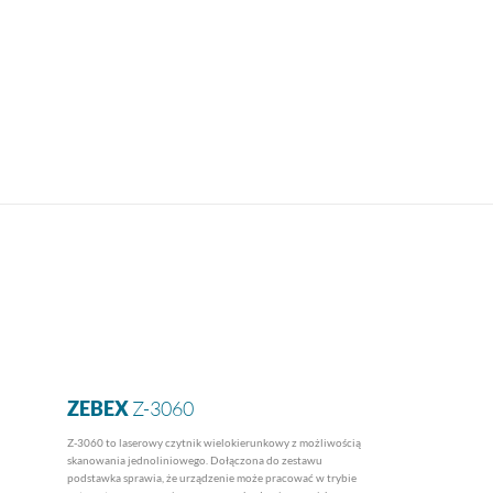
ZEBEX
Z-3060
Z-3060 to laserowy czytnik wielokierunkowy z możliwością
skanowania jednoliniowego. Dołączona do zestawu
podstawka sprawia, że urządzenie może pracować w trybie