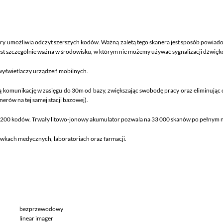
y umożliwia odczyt szerszych kodów. Ważną zaletą tego skanera jest sposób powiado
jest szczególnie ważna w środowisku, w którym nie możemy używać sygnalizacji dźwięk
yświetlaczy urządzeń mobilnych.
 komunikację w zasięgu do 30m od bazy, zwiększając swobodę pracy oraz eliminując o
nerów na tej samej stacji bazowej).
1200 kodów. Trwały litowo-jonowy akumulator pozwala na 33 000 skanów po pełnym 
kach medycznych, laboratoriach oraz farmacji.
bezprzewodowy
linear imager