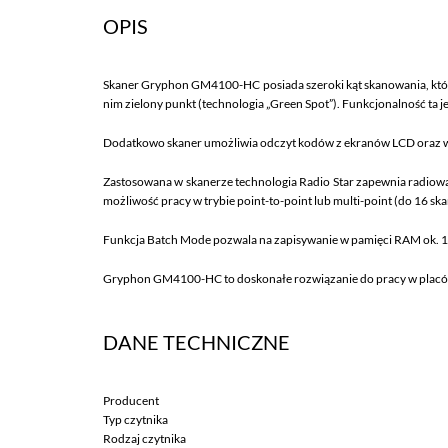
OPIS
Skaner Gryphon GM4100-HC posiada szeroki kąt skanowania, któr
nim zielony punkt (technologia „Green Spot”). Funkcjonalność ta 
Dodatkowo skaner umożliwia odczyt kodów z ekranów LCD oraz w
Zastosowana w skanerze technologia Radio Star zapewnia radiową
możliwość pracy w trybie point-to-point lub multi-point (do 16 ska
Funkcja Batch Mode pozwala na zapisywanie w pamięci RAM ok. 
Gryphon GM4100-HC to doskonałe rozwiązanie do pracy w placów
DANE TECHNICZNE
Producent
Typ czytnika
Rodzaj czytnika