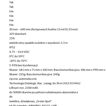
Tak
Tak
Nie
Nie
Nie
Nie
30 mm – 600 mm dla typowych kodów 13 mil (0,33 mm)
325 skanów/s.
15%
wielokrotny upadek na beton z wysokości 1,5 m
IP52
4,75 – 14,0 VDC
0°C do 50°C
-20°C do 70°C
5-95% bez kondensacji
Skaner: 181 mm x 71 mm x 100 mm; Baza komunikacyjna: 186 mm x 990 mm 
Skaner: 225g; Baza komunikacyjna: 240g
ręczne, automatyczne
Technologia Datalogic Star ; zasięg: do 30 m (433,92 MHz)
Lithium-Ion, 2100 mAh
do 50000 skanów po pełnym naładowaniu akymulatora
4h
świetlna, dźwiękowa, „Green Spot”
Multi-interfejs; KBW/PS2, RS232, USB