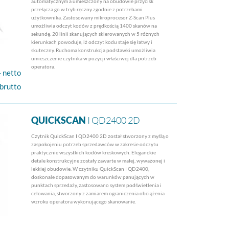
automatycznym a umieszczony na obudowie przycisk
przełącza go w tryb ręczny zgodnie z potrzebami
użytkownika. Zastosowany mikroprocesor Z-Scan Plus
umożliwia odczyt kodów z prędkością 1400 skanów na
sekundę. 20 linii skanujących skierowanych w 5 różnych
kierunkach powoduje, iż odczyt kodu staje się łatwy i
skuteczny. Ruchoma konstrukcja podstawki umożliwia
umieszczenie czytnika w pozycji właściwej dla potrzeb
operatora.
- netto
 brutto
QUICKSCAN
I QD2400 2D
Czytnik QuickScan I QD2400 2D został stworzony z myślą o
zaspokojeniu potrzeb sprzedawców w zakresie odczytu
praktycznie wszystkich kodów kreskowych. Eleganckie
detale konstrukcyjne zostały zawarte w małej, wyważonej i
lekkiej obudowie. W czytniku QuickScan I QD2400,
doskonale dopasowanym do warunków panujących w
punktach sprzedaży, zastosowano system podświetlenia i
celowania, stworzony z zamiarem ograniczenia obciążenia
wzroku operatora wykonującego skanowanie.