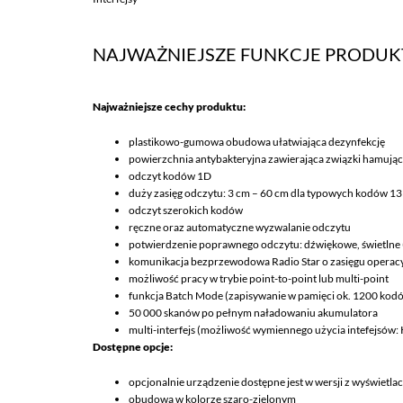
NAJWAŻNIEJSZE FUNKCJE PRODU
Najważniejsze cechy produktu:
plastikowo-gumowa obudowa ułatwiająca dezynfekcję
powierzchnia antybakteryjna zawierająca związki hamują
odczyt kodów 1D
duży zasięg odczytu: 3 cm – 60 cm dla typowych kodów 13
odczyt szerokich kodów
ręczne oraz automatyczne wyzwalanie odczytu
potwierdzenie poprawnego odczytu: dźwiękowe, świetlne (
komunikacja bezprzewodowa Radio Star o zasięgu opera
możliwość pracy w trybie point-to-point lub multi-point
funkcja Batch Mode (zapisywanie w pamięci ok. 1200 kod
50 000 skanów po pełnym naładowaniu akumulatora
multi-interfejs (możliwość wymiennego użycia intefejsów
Dostępne opcje:
opcjonalnie urządzenie dostępne jest w wersji z wyświetla
obudowa w kolorze szaro-zielonym