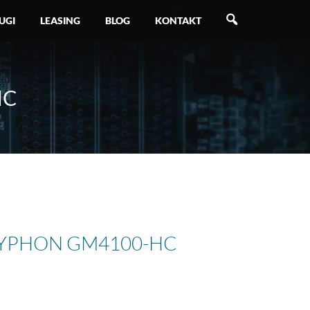
SZUKAJ
UGI
LEASING
BLOG
KONTAKT
HC
YPHON GM4100-HC