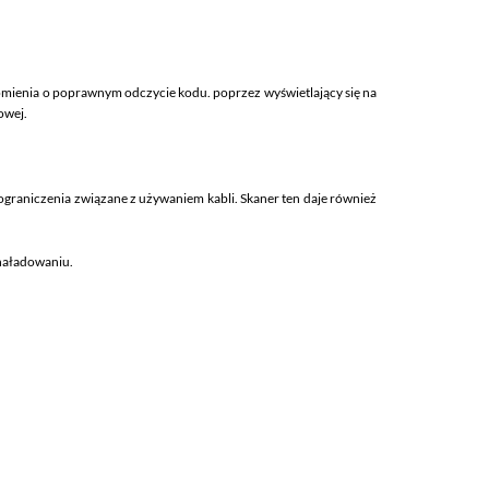
mienia o poprawnym odczycie kodu. poprzez wyświetlający się na
owej.
graniczenia związane z używaniem kabli. Skaner ten daje również
naładowaniu.