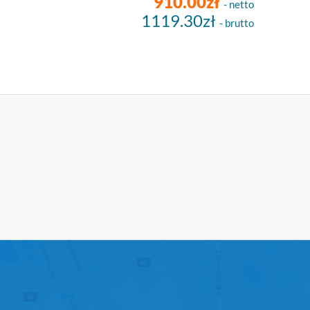
910.00zł
- netto
1119.30zł
- brutto