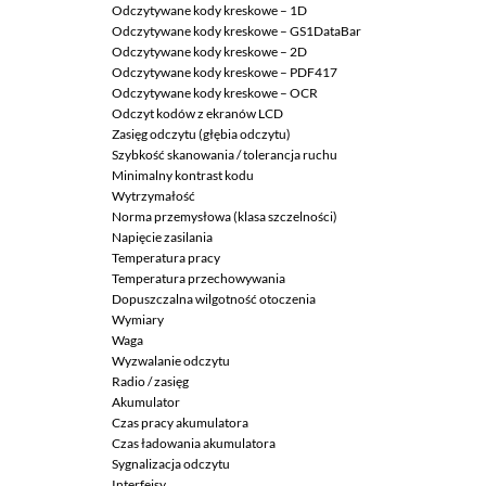
Odczytywane kody kreskowe – 1D
Odczytywane kody kreskowe – GS1DataBar
Odczytywane kody kreskowe – 2D
Odczytywane kody kreskowe – PDF417
Odczytywane kody kreskowe – OCR
Odczyt kodów z ekranów LCD
Zasięg odczytu (głębia odczytu)
Szybkość skanowania / tolerancja ruchu
Minimalny kontrast kodu
Wytrzymałość
Norma przemysłowa (klasa szczelności)
Napięcie zasilania
Temperatura pracy
Temperatura przechowywania
Dopuszczalna wilgotność otoczenia
Wymiary
Waga
Wyzwalanie odczytu
Radio / zasięg
Akumulator
Czas pracy akumulatora
Czas ładowania akumulatora
Sygnalizacja odczytu
Interfejsy