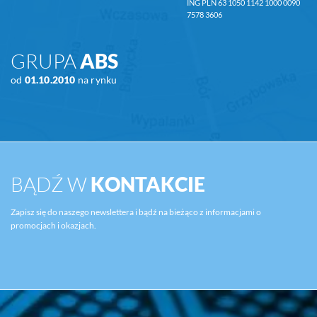
ING PLN 63 1050 1142 1000 0090
7578 3606
GRUPA
ABS
od
01.10.2010
na rynku
BĄDŹ W
KONTAKCIE
Zapisz się do naszego newslettera i bądź na bieżąco z informacjami o
promocjach i okazjach.