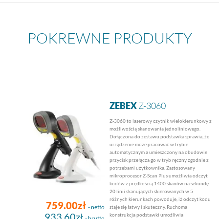
POKREWNE PRODUKTY
ZEBEX
Z-3060
Z-3060 to laserowy czytnik wielokierunkowy z
możliwością skanowania jednoliniowego.
Dołączona do zestawu podstawka sprawia, że
urządzenie może pracować w trybie
automatycznym a umieszczony na obudowie
przycisk przełącza go w tryb ręczny zgodnie z
potrzebami użytkownika. Zastosowany
mikroprocesor Z-Scan Plus umożliwia odczyt
kodów z prędkością 1400 skanów na sekundę.
20 linii skanujących skierowanych w 5
różnych kierunkach powoduje, iż odczyt kodu
759.00zł
- netto
staje się łatwy i skuteczny. Ruchoma
933.60zł
konstrukcja podstawki umożliwia
- brutto