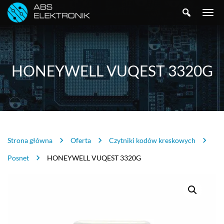
SZUKAJ
TOGGLE
NAVIGA
HONEYWELL VUQEST 3320G
Strona główna
Oferta
Czytniki kodów kreskowych
Posnet
HONEYWELL VUQEST 3320G