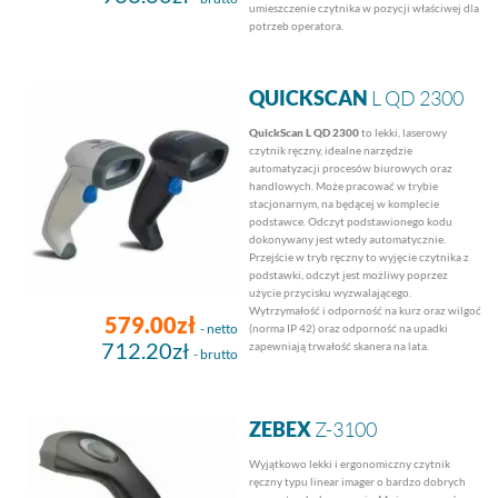
umieszczenie czytnika w pozycji właściwej dla
potrzeb operatora.
QUICKSCAN
L QD 2300
QuickScan L QD 2300
to lekki, laserowy
czytnik ręczny, idealne narzędzie
automatyzacji procesów biurowych oraz
handlowych. Może pracować w trybie
stacjonarnym, na będącej w komplecie
podstawce. Odczyt podstawionego kodu
dokonywany jest wtedy automatycznie.
Przejście w tryb ręczny to wyjęcie czytnika z
podstawki, odczyt jest możliwy poprzez
użycie przycisku wyzwalającego.
Wytrzymałość i odporność na kurz oraz wilgoć
579.00zł
- netto
(norma IP 42) oraz odporność na upadki
712.20zł
zapewniają trwałość skanera na lata.
- brutto
ZEBEX
Z-3100
Wyjątkowo lekki i ergonomiczny czytnik
ręczny typu linear imager o bardzo dobrych