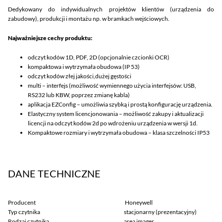
Dedykowany do indywidualnych projektów klientów (urządzenia do
zabudowy), produkcji i montażu np. w bramkach wejściowych.
Najważniejsze cechy produktu:
odczyt kodów 1D, PDF, 2D (opcjonalnie czcionki OCR)
kompaktowa i wytrzymała obudowa (IP 53)
odczyt kodów złej jakości,dużej gęstości
multi – interfejs (możliwość wymiennego użycia interfejsów: USB,
RS232 lub KBW, poprzez zmianę kabla)
aplikacja EZConfig – umożliwia szybką i prostą konfigurację urządzenia.
Elastyczny system licencjonowania – możliwość zakupy i aktualizacji
licencji na odczyt kodów 2d po wdrożeniu urządzenia w wersji 1d.
Kompaktowe rozmiary i wytrzymała obudowa – klasa szczelności IP53
DANE TECHNICZNE
Producent
Honeywell
Typ czytnika
stacjonarny (prezentacyjny)
Rodzaj czytnika
area imager