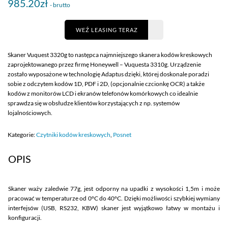
985.20zł
- brutto
WEŹ LEASING TERAZ
Skaner Vuquest 3320g to następca najmniejszego skanera kodów kreskowych
zaprojektowanego przez firmę Honeywell – Vuquesta 3310g. Urządzenie
zostało wyposażone w technologię Adaptus dzięki, której doskonale poradzi
sobie z odczytem kodów 1D, PDF i 2D, (opcjonalnie czcionkę OCR) a także
kodów z monitorów LCD i ekranów telefonów komórkowych co idealnie
sprawdza się w obsłudze klientów korzystających z np. systemów
lojalnościowych.
Kategorie:
Czytniki kodów kreskowych
,
Posnet
OPIS
Skaner waży zaledwie 77g, jest odporny na upadki z wysokości 1,5m i może
pracować w temperaturze od 0°C do 40°C. Dzięki możliwości szybkiej wymiany
interfejsów (USB, RS232, KBW) skaner jest wyjątkowo łatwy w montażu i
konfiguracji.