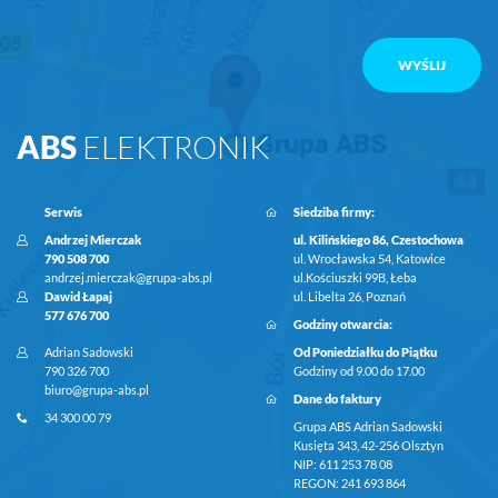
ABS
ELEKTRONIK
Serwis
Siedziba firmy:
Andrzej Mierczak
ul. Kilińskiego 86, Czestochowa
790 508 700
ul. Wrocławska 54, Katowice
andrzej.mierczak@grupa-abs.pl
ul.Kościuszki 99B, Łeba
Dawid Łapaj
ul. Libelta 26, Poznań
577 676 700
Godziny otwarcia:
Adrian Sadowski
Od Poniedziałku do Piątku
790 326 700
Godziny od 9.00 do 17.00
biuro@grupa-abs.pl
Dane do faktury
34 300 00 79
Grupa ABS Adrian Sadowski
Kusięta 343, 42-256 Olsztyn
NIP: 611 253 78 08
REGON: 241 693 864