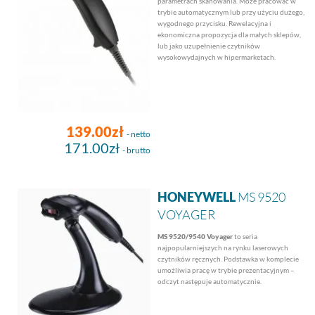
parametrach skanowania. Może pracować w
trybie automatycznym lub przy użyciu dużego,
wygodnego przycisku. Rewelacyjna i
ekonomiczna propozycja dla małych sklepów,
lub jako uzupełnienie czytników
wysokowydajnych w hipermarketach.
139.00zł
- netto
171.00zł
- brutto
HONEYWELL
MS 9520
VOYAGER
MS 9520/9540 Voyager
to seria
najpopularniejszych na rynku laserowych
czytników ręcznych. Podstawka w komplecie
umożliwia pracę w trybie prezentacyjnym –
odczyt następuje automatycznie.