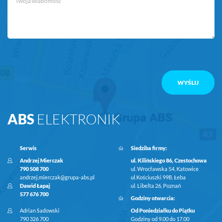
ABS
ELEKTRONIK
Serwis
Siedziba firmy:
Andrzej Mierczak
ul. Kilińskiego 86, Czestochowa
790 508 700
ul. Wrocławska 54, Katowice
andrzej.mierczak@grupa-abs.pl
ul.Kościuszki 99B, Łeba
Dawid Łapaj
ul. Libelta 26, Poznań
577 676 700
Godziny otwarcia:
Adrian Sadowski
Od Poniedziałku do Piątku
790 326 700
Godziny od 9.00 do 17.00