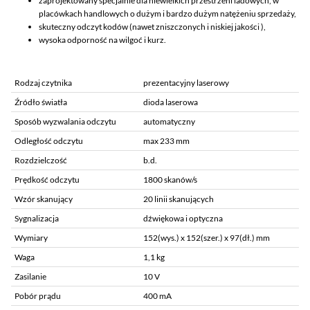
zaprojektowany specjalnie dla niewielkich przestrzeni ladowych, w
placówkach handlowych o dużym i bardzo dużym natężeniu sprzedaży,
skuteczny odczyt kodów (nawet zniszczonych i niskiej jakości ),
wysoka odporność na wilgoć i kurz.
Rodzaj czytnika
prezentacyjny laserowy
Źródło światła
dioda laserowa
Sposób wyzwalania odczytu
automatyczny
Odległość odczytu
max 233 mm
Rozdzielczość
b.d.
Prędkość odczytu
1800 skanów/s
Wzór skanujący
20 linii skanujących
Sygnalizacja
dźwiękowa i optyczna
Wymiary
152(wys.) x 152(szer.) x 97(dł.) mm
Waga
1,1 kg
Zasilanie
10 V
Pobór prądu
400 mA