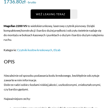
1736.80zł
- brutto
WEŹ LEASING TERAZ
Magellan 2200 VS
to wielokierunkowy, laserowy czytnik pionowy. Dzięki
kompaktowej konstrukcji i bardzo dużej prędkości odczytu świetnie nadaje się
do montażu w boksach kasowych i punktach o dużym i bardzo dużym natężeniu
ruchu.
Kategorie:
Czytniki kodów kreskowych
,
Elzab
OPIS
Niezależnie od sposobu podawania kodu kreskowego, bezbłędnie odczytuje
zawarte w nim informacje.
Dobrze radzi sobie z kodami niskiej jakości, uszkodzonymi, zniekształconymi,
czy bardzo gęstymi.
Najważniejsze cechy: