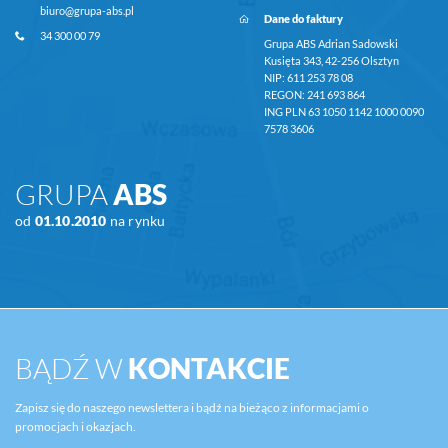
biuro@grupa-abs.pl
Dane do faktury
34 300 00 79
Grupa ABS Adrian Sadowski
Kusięta 343, 42-256 Olsztyn
NIP: 611 253 78 08
REGON: 241 693 864
ING PLN 63 1050 1142 1000 0090
7578 3606
GRUPA
ABS
od
01.10.2010
na rynku
BĄDŹ W
KONTAKCIE
Zapisz się do naszego newslettera i bądź na bieżąco z informacjami o
promocjach i okazjach.