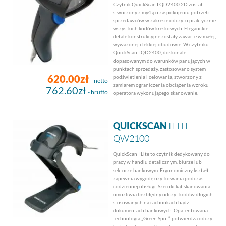
Czytnik QuickScan I QD2400 2D został
stworzony z myślą o zaspokojeniu potrzeb
sprzedawców w zakresie odczytu praktycznie
wszystkich kodów kreskowych. Eleganckie
detale konstrukcyjne zostały zawarte w małej,
wyważonej i lekkiej obudowie. W czytniku
QuickScan I QD2400, doskonale
dopasowanym do warunków panujących w
punktach sprzedaży, zastosowano system
620.00zł
podświetlenia i celowania, stworzony z
- netto
zamiarem ograniczenia obciążenia wzroku
762.60zł
- brutto
operatora wykonującego skanowanie.
QUICKSCAN
I LITE
QW2100
QuickScan I Lite to czytnik dedykowany do
pracy w handlu detalicznym, biurze lub
sektorze bankowym. Ergonomiczny kształt
zapewnia wygodę użytkowania podczas
codziennej obsługi. Szeroki kąt skanowania
umożliwia bezbłędny odczyt kodów długich
stosowanych na rachunkach bądź
dokumentach bankowych. Opatentowana
technologia „Green Spot” potwierdza odczyt