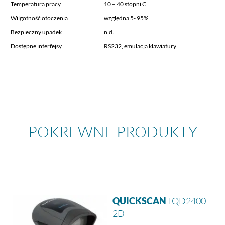
Temperatura pracy
10 – 40 stopni C
Wilgotność otoczenia
względna 5- 95%
Bezpieczny upadek
n.d.
Dostępne interfejsy
RS232, emulacja klawiatury
POKREWNE PRODUKTY
QUICKSCAN
I QD2400
2D