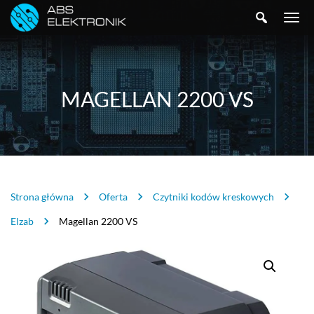
SZUKAJ
TOGGLE
NAVIGA
MAGELLAN 2200 VS
Strona główna
Oferta
Czytniki kodów kreskowych
Elzab
Magellan 2200 VS