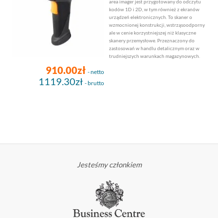
area imager jest przygotowany do odczytu
kodów 1D i 2D, w tym również z ekranów
urządzeń elektronicznych. To skaner o
wzmocnionej konstrukcji, wstrząsoodporny
ale w cenie korzystniejszej niż klasyczne
skanery przemysłowe. Przeznaczony do
zastosowań w handlu detalicznym oraz w
trudniejszych warunkach magazynowych.
910.00zł
- netto
1119.30zł
- brutto
Jesteśmy członkiem