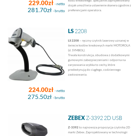
kodu kreskowego. Specjalnie zaprojektowany
229.00zł
- netto
stojak umożliwia ustawienie skanera zgodnie z
281.70zł
preferencjami operatora.
- brutto
LS
2208
LS 2208
– ręczny czytnik laserowy uznanej w
świecie kodów kreskowych marki MOTOROLA
(d. SYMBOL).
Trwała konstrukcja, obudowa z dodatkowymi
gumowymi zabezpieczeniami i odporna na
zarysowania szybka to cechy, które
predestynują do ciągłego, codziennego
zastosowania.
224.00zł
- netto
275.50zł
- brutto
ZEBEX
Z-3392 2D USB
Z-3392
to najnowsza propozycja czytnika 2D
marki Zebex. Zaprojektowany w technologii