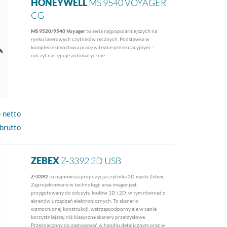
HONEYWELL
MS 9540 VOYAGER
CG
MS 9520/9540 Voyager
to seria najpopularniejszych na
rynku laserowych czytników ręcznych. Podstawka w
komplecie umożliwia pracę w trybie prezentacyjnym –
odczyt następuje automatycznie.
- netto
 brutto
ZEBEX
Z-3392 2D USB
Z-3392
to najnowsza propozycja czytnika 2D marki Zebex.
Zaprojektowany w technologii area imager jest
przygotowany do odczytu kodów 1D i 2D, w tym również z
ekranów urządzeń elektronicznych. To skaner o
wzmocnionej konstrukcji, wstrząsoodporny ale w cenie
korzystniejszej niż klasyczne skanery przemysłowe.
Przeznaczony do zastosowań w handlu detalicznym oraz w