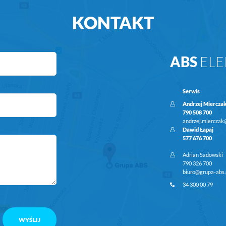
KONTAKT
ABS
ELE
Serwis
Andrzej Miercza
790 508 700
andrzej.mierczak
Dawid Łapaj
577 676 700
Adrian Sadowski
790 326 700
biuro@grupa-abs.
34 300 00 79