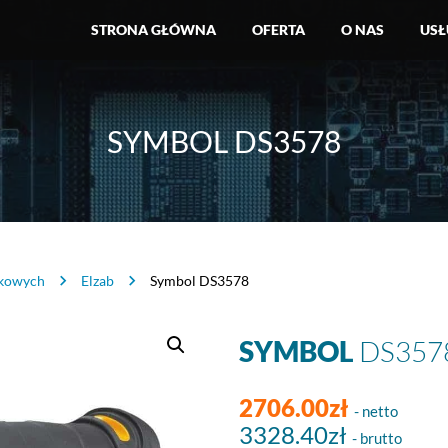
STRONA GŁÓWNA
OFERTA
O NAS
USŁ
SYMBOL DS3578
skowych
Elzab
Symbol DS3578
SYMBOL
DS357
2706.00zł
- netto
3328.40zł
- brutto