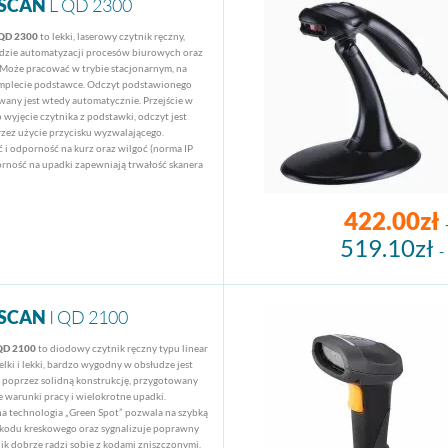
SCAN
L QD 2300
 QD 2300
to lekki, laserowy czytnik ręczny,
ędzie automatyzacji procesów biurowych oraz
Może pracować w trybie stacjonarnym, na
mplecie podstawce. Odczyt podstawionego
any jest wtedy automatycznie. Przejście w
o wyjęcie czytnika z podstawki, odczyt jest
zez użycie przycisku wyzwalającego.
 i odporność na kurz oraz wilgoć (norma IP
orność na upadki zapewniają trwałość skanera
422.00zł
519.10zł
-
SCAN
I QD 2100
 QD 2100
to diodowy czytnik ręczny typu linear
elki i lekki, bardzo wygodny w obsłudze jest
, poprzez solidną konstrukcję, przygotowany
e warunki pracy i wielokrotne upadki.
 technologia „Green Spot” pozwala na szybką
ę kodu kreskowego oraz sygnalizuje poprawny
ik dobrze radzi sobie z kodami zniszczonymi,