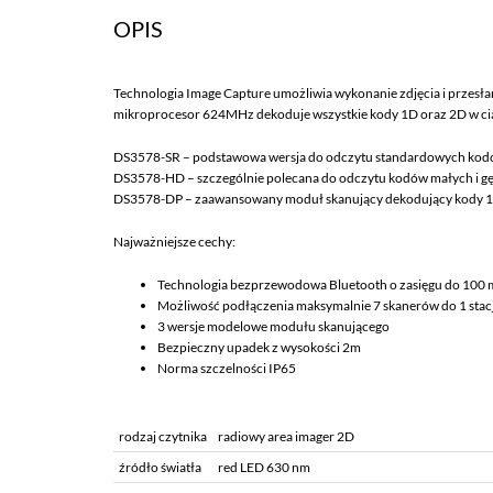
OPIS
Technologia Image Capture umożliwia wykonanie zdjęcia i przes
mikroprocesor 624MHz dekoduje wszystkie kody 1D oraz 2D w ciągu 
DS3578-SR – podstawowa wersja do odczytu standardowych kod
DS3578-HD – szczególnie polecana do odczytu kodów małych i g
DS3578-DP – zaawansowany moduł skanujący dekodujący kody 
Najważniejsze cechy:
Technologia bezprzewodowa Bluetooth o zasięgu do 100 
Możliwość podłączenia maksymalnie 7 skanerów do 1 stacj
3 wersje modelowe modułu skanującego
Bezpieczny upadek z wysokości 2m
Norma szczelności IP65
rodzaj czytnika
radiowy area imager 2D
źródło światła
red LED 630 nm