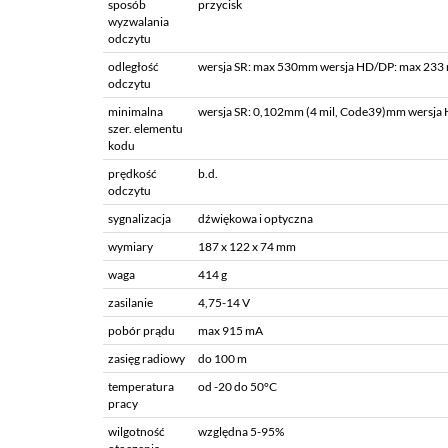
sposób
przycisk
wyzwalania
odczytu
odległość
wersja SR: max 530mm wersja HD/DP: max 23
odczytu
minimalna
wersja SR: 0,102mm (4 mil, Code39)mm wersja
szer. elementu
kodu
prędkość
b.d.
odczytu
sygnalizacja
dźwiękowa i optyczna
wymiary
187 x 122 x 74 mm
waga
414 g
zasilanie
4,75-14 V
pobór prądu
max 915 mA
zasięg radiowy
do 100 m
temperatura
od -20 do 50°C
pracy
wilgotność
względna 5-95%