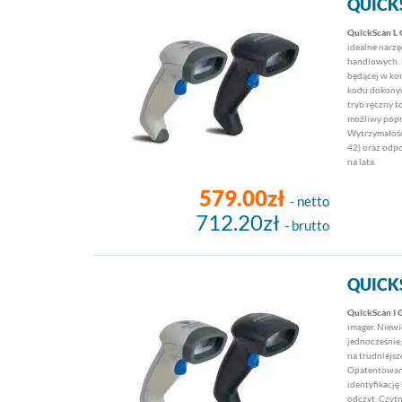
QUICK
QuickScan L
idealne narz
handlowych. 
będącej w ko
kodu dokonyw
tryb ręczny t
możliwy popr
Wytrzymałość
42) oraz odp
na lata.
579.00zł
- netto
712.20zł
- brutto
QUICK
QuickScan I
imager. Niewi
jednocześnie
na trudniejsz
Opatentowana
identyfikacj
odczyt. Czytn