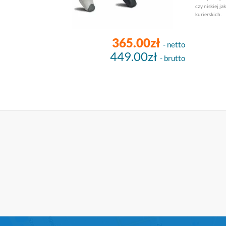
czy niskiej ja
kurierskich.
365.00zł
- netto
449.00zł
- brutto