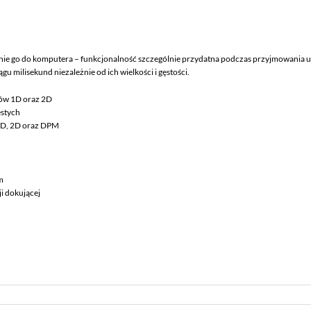
łanie go do komputera – funkcjonalność szczególnie przydatna podczas przyjmowani
milisekund niezależnie od ich wielkości i gęstości.
ów 1D oraz 2D
ęstych
1D, 2D oraz DPM
m
i dokującej