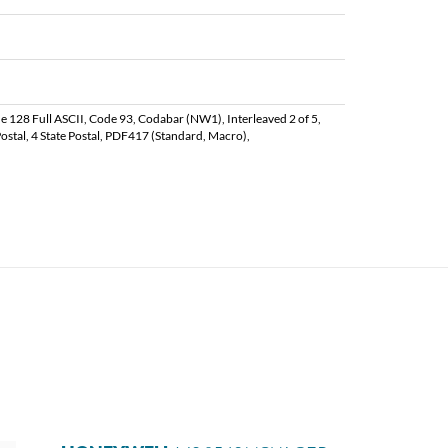
 128 Full ASCII, Code 93, Codabar (NW1), Interleaved 2 of 5,
 Postal, 4 State Postal, PDF417 (Standard, Macro),