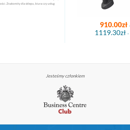
kości. Znakomity dla sklepu, biura czy usług
910.00zł
1119.30zł
-
Jesteśmy członkiem