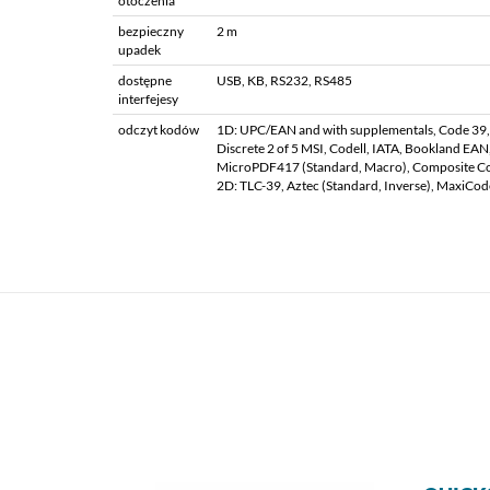
otoczenia
bezpieczny
2 m
upadek
dostępne
USB, KB, RS232, RS485
interfejesy
odczyt kodów
1D: UPC/EAN and with supplementals, Code 39, C
Discrete 2 of 5 MSI, Codell, IATA, Bookland EAN, 
MicroPDF417 (Standard, Macro), Composite Co
2D: TLC-39, Aztec (Standard, Inverse), MaxiCod