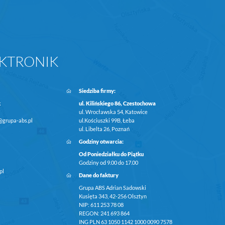
KTRONIK
Siedziba firmy:
k
ul. Kilińskiego 86, Czestochowa
ul. Wrocławska 54, Katowice
@grupa-abs.pl
ul.Kościuszki 99B, Łeba
ul. Libelta 26, Poznań
Godziny otwarcia:
Od Poniedziałku do Piątku
Godziny od 9.00 do 17.00
pl
Dane do faktury
Grupa ABS Adrian Sadowski
Kusięta 343, 42-256 Olsztyn
NIP: 611 253 78 08
REGON: 241 693 864
ING PLN 63 1050 1142 1000 0090 7578