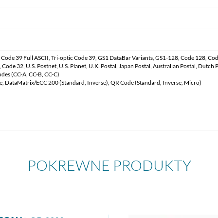
ode 39 Full ASCII, Tri-optic Code 39, GS1 DataBar Variants, GS1-128, Code 128, Code
Code 32, U.S. Postnet, U.S. Planet, U.K. Postal, Japan Postal, Australian Postal, Dutch
des (CC-A, CC-B, CC-C)
e, DataMatrix/ECC 200 (Standard, Inverse), QR Code (Standard, Inverse, Micro)
POKREWNE PRODUKTY