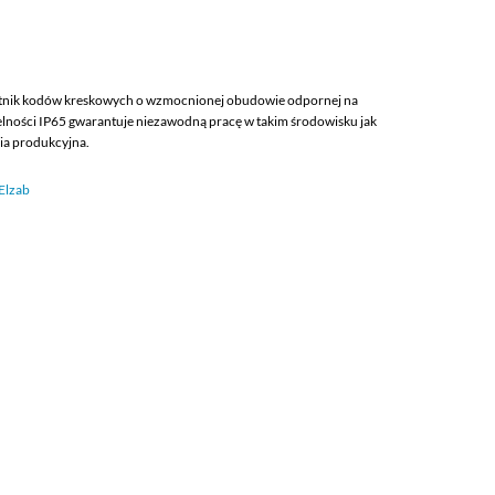
nik kodów kreskowych o wzmocnionej obudowie odpornej na
ności IP65 gwarantuje niezawodną pracę w takim środowisku jak
ia produkcyjna.
Elzab