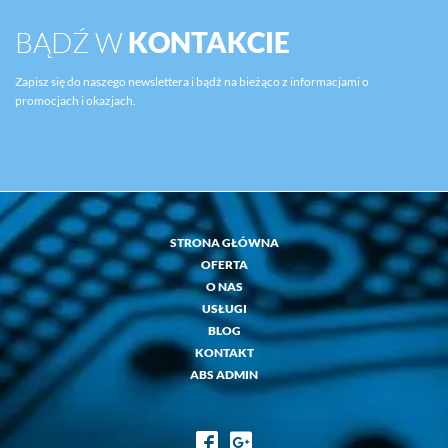
BĄDŹ W
KONTAKCIE
Zapisz się do naszego newslettera i bądź na bieżąco z informacjami o
promocjach i okazjach.
STRONA GŁÓWNA
OFERTA
O NAS
USŁUGI
BLOG
KONTAKT
ABS ADMIN