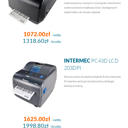
zastosowaniu nowych rozwiązań umożliwia
wykorzystanie większej ilości dostępnych
materiałów do druku etykiet.
1072.00zł
- netto
1318.60zł
- brutto
INTERMEC
PC43D LCD
203DPI
Nowoczesna drukarka etykiet firmy Intermec.
Drukarka cechuje się łatwością obsługi i
elastycznością.
1625.00zł
- netto
1998.80zł
- brutto