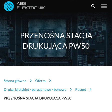
SZUKAJ
TOGGLE
NAVIGA
PRZENOŚNA STACJA
DRUKUJĄCA PW50
Strona główna
Oferta
Drukarki etykiet - paragonowe - bonowe
Posnet
PRZENOŚNA STACJA DRUKUJĄCA PW50