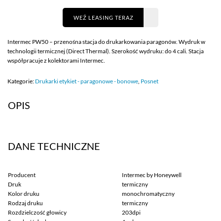
WEŹ LEASING TERAZ
Intermec PW50 – przenośna stacja do drukarkowania paragonów. Wydruk w
technologii termicznej (Direct Thermal). Szerokość wydruku: do 4 cali. Stacja
współpracuje z kolektorami Intermec.
Kategorie:
Drukarki etykiet - paragonowe - bonowe
,
Posnet
OPIS
DANE TECHNICZNE
Producent
Intermec by Honeywell
Druk
termiczny
Kolor druku
monochromatyczny
Rodzaj druku
termiczny
Rozdzielczość głowicy
203dpi