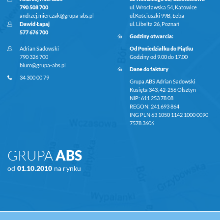
790 508 700
ul. Wrocławska 54, Katowice
andrzej.mierczak@grupa-abs.pl
ul.Kościuszki 99B, Łeba
Dawid Łapaj
ul. Libelta 26, Poznań
577 676 700
Godziny otwarcia:
Adrian Sadowski
Od Poniedziałku do Piątku
790 326 700
Godziny od 9.00 do 17.00
biuro@grupa-abs.pl
Dane do faktury
34 300 00 79
Grupa ABS Adrian Sadowski
Kusięta 343, 42-256 Olsztyn
NIP: 611 253 78 08
REGON: 241 693 864
ING PLN 63 1050 1142 1000 0090
7578 3606
GRUPA
ABS
od
01.10.2010
na rynku