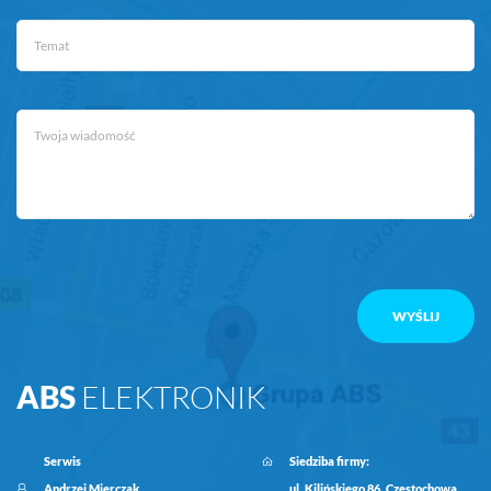
ABS
ELEKTRONIK
Serwis
Siedziba firmy:
Andrzej Mierczak
ul. Kilińskiego 86, Czestochowa