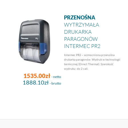
PRZENOŚNA
WYTRZYMAŁA
DRUKARKA
PARAGONÓW
INTERMEC PR2
Intermec PR2 – wzmocniona przenośna
drukarka paragonów. Wydruk w technologii
termicznej (Direct Thermal). Szerokość
wydruku: do 2 cali.
1535.00zł
- netto
1888.10zł
- brutto