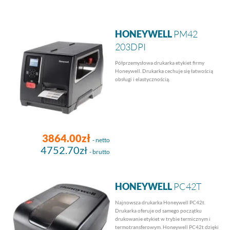
HONEYWELL
PM42
203DPI
Półprzemysłowa drukarka etykiet firmy
Honeywell. Drukarka cechuje się łatwością
obsługi i elastycznością.
3864.00zł
- netto
4752.70zł
- brutto
HONEYWELL
PC42T
Najnowsza drukarka Honeywell PC42t.
Drukarka oferuje od samego początku
drukowanie etykiet w trybie termicznym i
termotransferowym. Honeywell PC42t dzięki