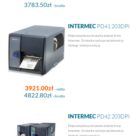
3783.50zł
- brutto
INTERMEC
PD41 203DPI
Półprzemysłowa drukarka etykiet firmy
Intermec. Drukarka cechuje się łatwością
obsługi i elastycznością.
3921.00zł
- netto
4822.80zł
- brutto
INTERMEC
PD42 203DPI
Półprzemysłowa drukarka etykiet firmy
Intermec. Drukarka cechuje się łatwością
obsługi i elastycznością.