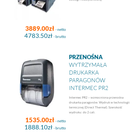
3889.00zł
- netto
4783.50zł
- brutto
PRZENOŚNA
WYTRZYMAŁA
DRUKARKA
PARAGONÓW
INTERMEC PR2
Intermec PR2 – wzmocniona przenośna
drukarka paragonów. Wydruk w technologii
termicznej (Direct Thermal). Szerokość
wydruku: do 2 cali.
1535.00zł
- netto
1888.10zł
- brutto