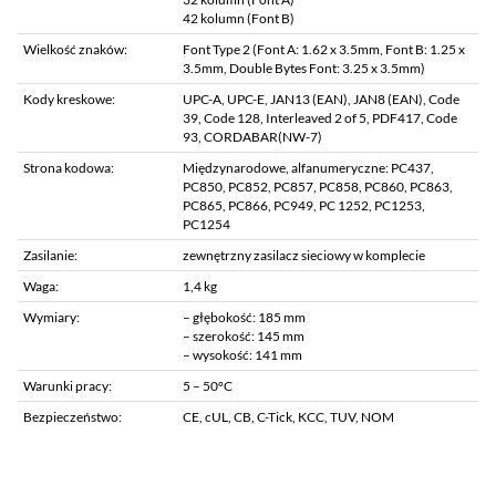
42 kolumn (Font B)
Wielkość znaków:
Font Type 2 (Font A: 1.62 x 3.5mm, Font B: 1.25 x
3.5mm, Double Bytes Font: 3.25 x 3.5mm)
Kody kreskowe:
UPC-A, UPC-E, JAN13 (EAN), JAN8 (EAN), Code
39, Code 128, Interleaved 2 of 5, PDF417, Code
93, CORDABAR(NW-7)
Strona kodowa:
Międzynarodowe, alfanumeryczne: PC437,
PC850, PC852, PC857, PC858, PC860, PC863,
PC865, PC866, PC949, PC 1252, PC1253,
PC1254
Zasilanie:
zewnętrzny zasilacz sieciowy w komplecie
Waga:
1,4 kg
Wymiary:
– głębokość: 185 mm
– szerokość: 145 mm
– wysokość: 141 mm
Warunki pracy:
5 – 50°C
Bezpieczeństwo:
CE, cUL, CB, C-Tick, KCC, TUV, NOM