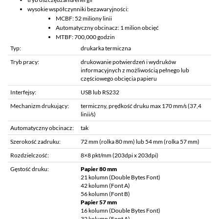
wysokie współczynniki bezawaryjności:
MCBF: 52 miliony linii
Automatyczny obcinacz: 1 milion obcięć
MTBF: 700,000 godzin
Typ:
drukarka termiczna
Tryb pracy:
drukowanie potwierdzeń i wydruków
informacyjnych z możliwością pełnego lub
częściowego obcięcia papieru
Interfejsy:
USB lub RS232
Mechanizm drukujący:
termiczny, prędkość druku max 170 mm/s (37,4
linii/s)
Automatyczny obcinacz:
tak
Szerokość zadruku:
72 mm (rolka 80 mm) lub 54 mm (rolka 57 mm)
Rozdzielczość:
8×8 pkt/mm (203dpi x 203dpi)
Gęstość druku:
Papier 80 mm
21 kolumn (Double Bytes Font)
42 kolumn (Font A)
56 kolumn (Font B)
Papier 57 mm
16 kolumn (Double Bytes Font)
32 kolumn (Font A)