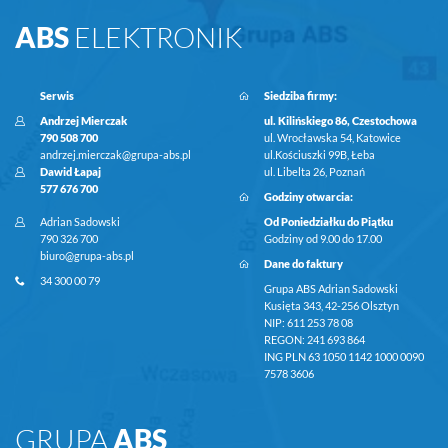
ABS
ELEKTRONIK
Serwis
Siedziba firmy:
Andrzej Mierczak
ul. Kilińskiego 86, Czestochowa
790 508 700
ul. Wrocławska 54, Katowice
andrzej.mierczak@grupa-abs.pl
ul.Kościuszki 99B, Łeba
Dawid Łapaj
ul. Libelta 26, Poznań
577 676 700
Godziny otwarcia:
Adrian Sadowski
Od Poniedziałku do Piątku
790 326 700
Godziny od 9.00 do 17.00
biuro@grupa-abs.pl
Dane do faktury
34 300 00 79
Grupa ABS Adrian Sadowski
Kusięta 343, 42-256 Olsztyn
NIP: 611 253 78 08
REGON: 241 693 864
ING PLN 63 1050 1142 1000 0090
7578 3606
GRUPA
ABS