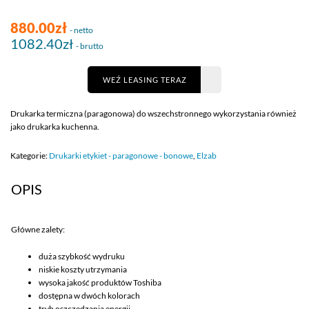
880.00zł
- netto
1082.40zł
- brutto
WEŹ LEASING TERAZ
Drukarka termiczna (paragonowa) do wszechstronnego wykorzystania również
jako drukarka kuchenna.
Kategorie:
Drukarki etykiet - paragonowe - bonowe
,
Elzab
OPIS
Główne zalety:
duża szybkość wydruku
niskie koszty utrzymania
wysoka jakość produktów Toshiba
dostępna w dwóch kolorach
tryb oszczędzania energii