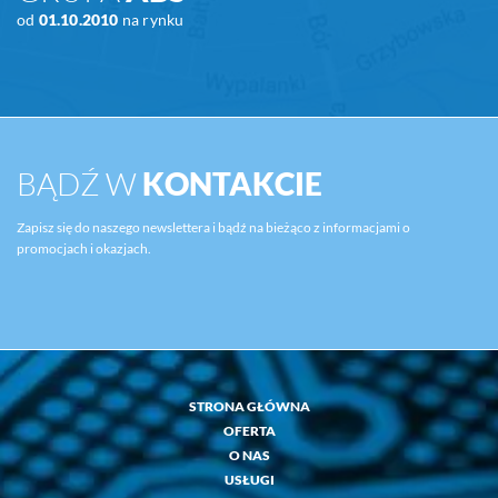
od
01.10.2010
na rynku
BĄDŹ W
KONTAKCIE
Zapisz się do naszego newslettera i bądź na bieżąco z informacjami o
promocjach i okazjach.
STRONA GŁÓWNA
OFERTA
O NAS
USŁUGI