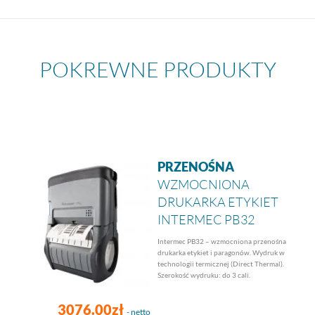
POKREWNE PRODUKTY
PRZENOŚNA
WZMOCNIONA
DRUKARKA ETYKIET
INTERMEC PB32
Intermec PB32 – wzmocniona przenośna
drukarka etykiet i paragonów. Wydruk w
technologii termicznej (Direct Thermal).
Szerokość wydruku: do 3 cali.
3076.00zł
- netto