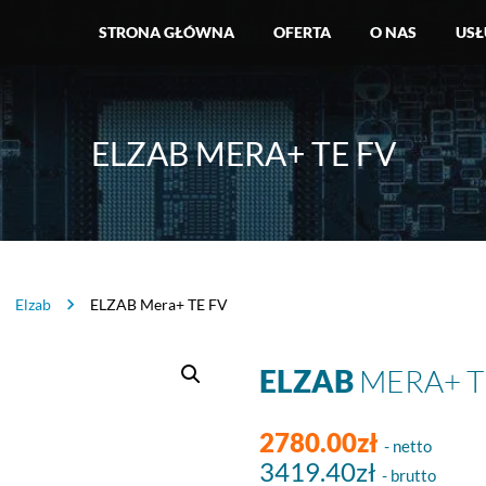
STRONA GŁÓWNA
OFERTA
O NAS
USŁ
ELZAB MERA+ TE FV
Elzab
ELZAB Mera+ TE FV
ELZAB
MERA+ T
2780.00zł
- netto
3419.40zł
- brutto