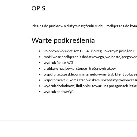
OPIS
Idealna do punktów o dużym natężeniu ruchu.Podłączana do komp
Warte podkreślenia
kolorowy wyświetlacz TFT 4,3” o regulowanym położeniu, z 
możliwość podłączenia dodatkowego, wolnostojącego wyś
wydruk faktur VAT
grafika w nagłówku, stopce i treści wydruków
współpraca ze sklepami internetowymi (tryb klient połącz
współpraca z kilkoma stanowiskami sprzedaży równocześnie
wydruk dodatkowej linii opisu towaru na paragonach i fak
wydruk kodów QR