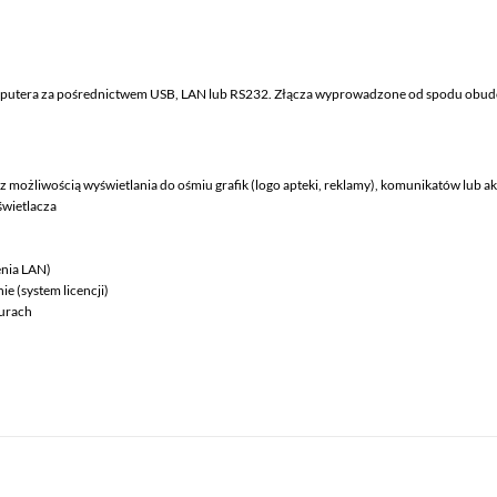
utera za pośrednictwem USB, LAN lub RS232. Złącza wyprowadzone od spodu obudowy
możliwością wyświetlania do ośmiu grafik (logo apteki, reklamy), komunikatów lub akt
wietlacza
enia LAN)
 (system licencji)
turach