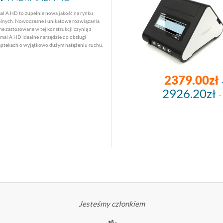
al A HD to zupełnie nowa jakość na rynku
kalnych. Nowoczesne i unikatowe rozwiązania
e zastosowane w tej konstrukcji czynią z
mal A HD idealne narzędzie do obsługi
aptekach o wyjątkowo dużym natężeniu ruchu.
2379.00zł
2926.20zł
-
Jesteśmy członkiem