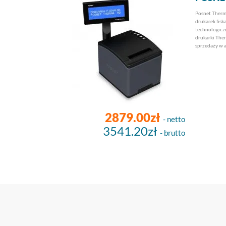
Posnet Therm
drukarek fis
technologiczn
drukarki Ther
sprzedaży w 
2879.00zł
- netto
3541.20zł
- brutto