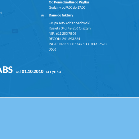
Od Poniedziałku do Piątku
Godziny od 9.00 do 17.00
pl
Dane do faktury
Grupa ABS Adrian Sadowski
Kusięta 343, 42-256 Olsztyn
NIP: 611 253 78 08
REGON: 241 693 864
ING PLN 63 1050 1142 1000 0090 7578
3606
ABS
od
01.10.2010
na rynku