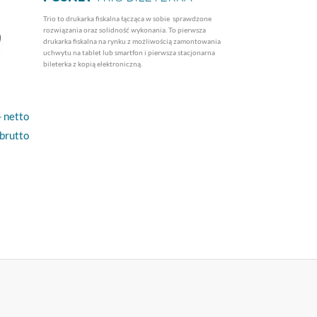
Trio to drukarka fiskalna łącząca w sobie sprawdzone
rozwiązania oraz solidność wykonania. To pierwsza
drukarka fiskalna na rynku z możliwością zamontowania
uchwytu na tablet lub smartfon i pierwsza stacjonarna
bileterka z kopią elektroniczną.
- netto
 brutto