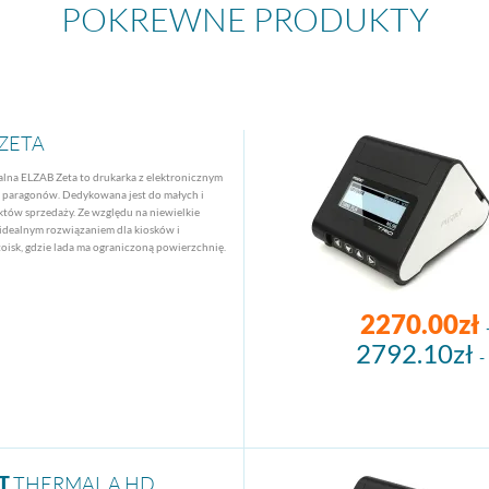
POKREWNE PRODUKTY
ZETA
alna ELZAB Zeta to drukarka z elektronicznym
i paragonów. Dedykowana jest do małych i
tów sprzedaży. Ze względu na niewielkie
 idealnym rozwiązaniem dla kiosków i
toisk, gdzie lada ma ograniczoną powierzchnię.
2270.00zł
2792.10zł
-
T
THERMAL A HD