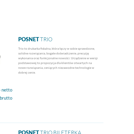
POSNET
TRIO
Trio to drukarka fiskalna, która łączy w sobie sprawdzone,
solidne rozwiązania, bogate doświadczenie, precyzję
wykonania oraz funkcjonalne nowości. Urządzenie w wersji
podstawowej to propozycja dla klientów otwartych na
nowe rozwiązania, ceniących niezawodne technologie w
dobrej cenie.
- netto
 brutto
POSNET
TRIO BILETERKA