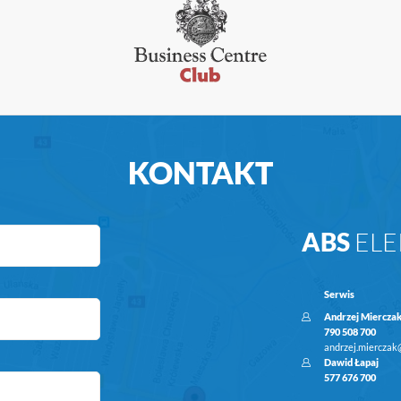
KONTAKT
ABS
ELE
Serwis
Andrzej Miercza
790 508 700
andrzej.mierczak
Dawid Łapaj
577 676 700