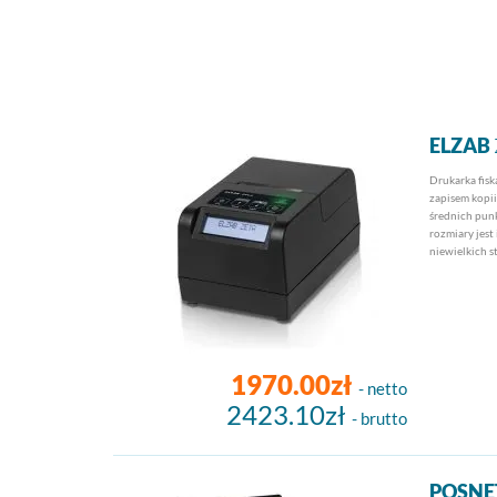
ELZAB
Drukarka fisk
zapisem kopi
średnich punk
rozmiary jest
niewielkich s
1970.00zł
- netto
2423.10zł
- brutto
POSNE