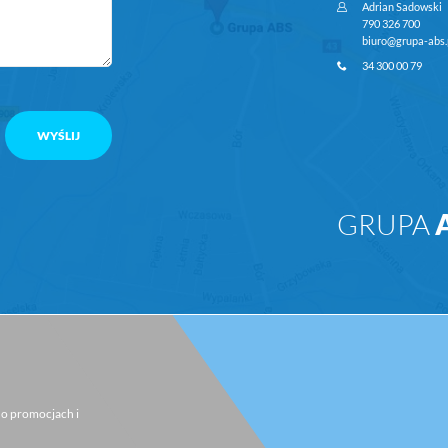
Adrian Sadowski
790 326 700
biuro@grupa-abs.
34 300 00 79
GRUPA
i o promocjach i