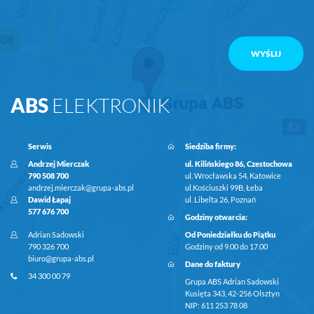
ABS
ELEKTRONIK
Serwis
Siedziba firmy:
Andrzej Mierczak
ul. Kilińskiego 86, Czestochowa
790 508 700
ul. Wrocławska 54, Katowice
andrzej.mierczak@grupa-abs.pl
ul.Kościuszki 99B, Łeba
Dawid Łapaj
ul. Libelta 26, Poznań
577 676 700
Godziny otwarcia:
Adrian Sadowski
Od Poniedziałku do Piątku
790 326 700
Godziny od 9.00 do 17.00
biuro@grupa-abs.pl
Dane do faktury
34 300 00 79
Grupa ABS Adrian Sadowski
Kusięta 343, 42-256 Olsztyn
NIP: 611 253 78 08