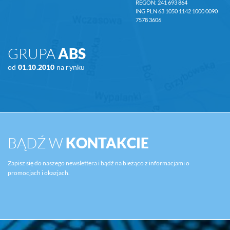
REGON: 241 693 864
ING PLN 63 1050 1142 1000 0090
7578 3606
GRUPA
ABS
od
01.10.2010
na rynku
BĄDŹ W
KONTAKCIE
Zapisz się do naszego newslettera i bądź na bieżąco z informacjami o
promocjach i okazjach.