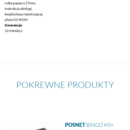
rolka papieru 57mm,
instrukcja obsługi,
książka kasy rejestrującej,
płyta CD-ROM
Gwarancja:
12 miesięcy
POKREWNE PRODUKTY
POSNET
BINGO HS+