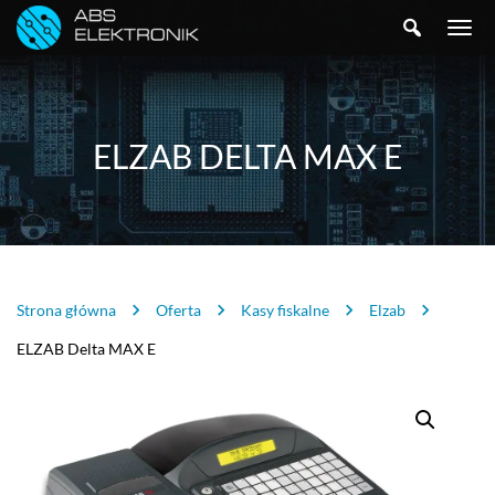
SZUKAJ
TOGGLE
NAVIGA
ELZAB DELTA MAX E
Strona główna
Oferta
Kasy fiskalne
Elzab
ELZAB Delta MAX E