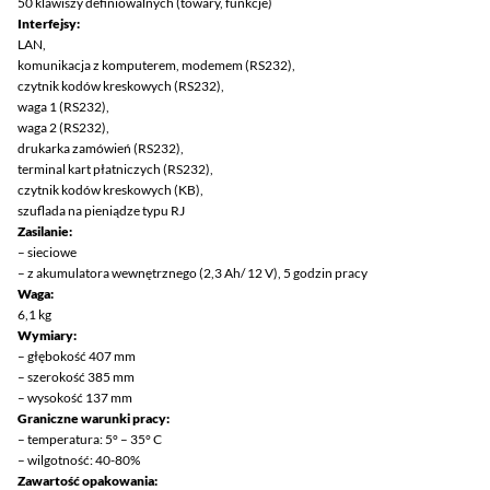
50 klawiszy definiowalnych (towary, funkcje)
Interfejsy:
LAN,
komunikacja z komputerem, modemem (RS232),
czytnik kodów kreskowych (RS232),
waga 1 (RS232),
waga 2 (RS232),
drukarka zamówień (RS232),
terminal kart płatniczych (RS232),
czytnik kodów kreskowych (KB),
szuflada na pieniądze typu RJ
Zasilanie:
– sieciowe
– z akumulatora wewnętrznego (2,3 Ah/ 12 V), 5 godzin pracy
Waga:
6,1 kg
Wymiary:
– głębokość 407 mm
– szerokość 385 mm
– wysokość 137 mm
Graniczne warunki pracy:
– temperatura: 5° – 35° C
– wilgotność: 40-80%
Zawartość opakowania: