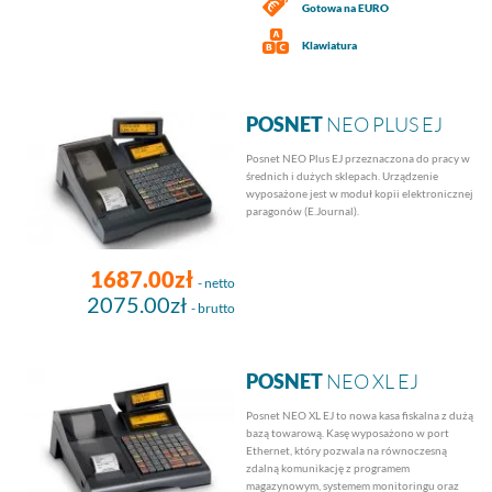
Gotowa na EURO
Klawiatura
POSNET
NEO PLUS EJ
Posnet NEO Plus EJ przeznaczona do pracy w
średnich i dużych sklepach. Urządzenie
wyposażone jest w moduł kopii elektronicznej
paragonów (E.Journal).
1687.00zł
- netto
2075.00zł
- brutto
POSNET
NEO XL EJ
Posnet NEO XL EJ to nowa kasa fiskalna z dużą
bazą towarową. Kasę wyposażono w port
Ethernet, który pozwala na równoczesną
zdalną komunikację z programem
magazynowym, systemem monitoringu oraz