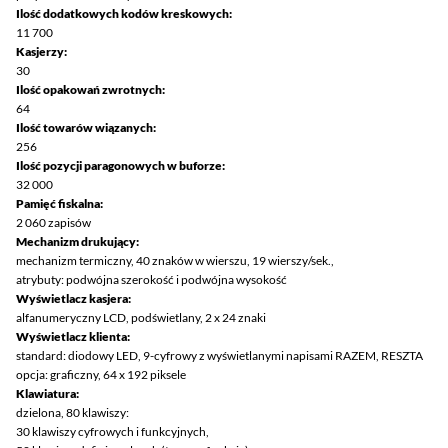
Ilość dodatkowych kodów kreskowych:
11 700
Kasjerzy:
30
Ilość opakowań zwrotnych:
64
Ilość towarów wiązanych:
256
Ilość pozycji paragonowych w buforze:
32 000
Pamięć fiskalna:
2 060 zapisów
Mechanizm drukujący:
mechanizm termiczny, 40 znaków w wierszu, 19 wierszy/sek.,
atrybuty: podwójna szerokość i podwójna wysokość
Wyświetlacz kasjera:
alfanumeryczny LCD, podświetlany, 2 x 24 znaki
Wyświetlacz klienta:
standard: diodowy LED, 9-cyfrowy z wyświetlanymi napisami RAZEM, RESZTA
opcja: graficzny, 64 x 192 piksele
Klawiatura:
dzielona, 80 klawiszy:
30 klawiszy cyfrowych i funkcyjnych,