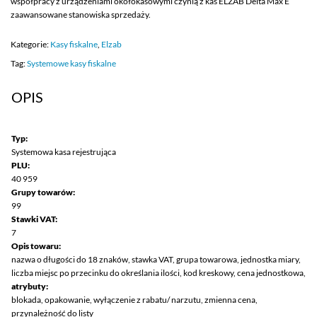
współpracy z urządzeniami okołokasowymi czynią z kas ELZAB Delta Max E
zaawansowane stanowiska sprzedaży.
Kategorie:
Kasy fiskalne
,
Elzab
Tag:
Systemowe kasy fiskalne
OPIS
Typ:
Systemowa kasa rejestrująca
PLU:
40 959
Grupy towarów:
99
Stawki VAT:
7
Opis towaru:
nazwa o długości do 18 znaków, stawka VAT, grupa towarowa, jednostka miary,
liczba miejsc po przecinku do określania ilości, kod kreskowy, cena jednostkowa,
atrybuty:
blokada, opakowanie, wyłączenie z rabatu/ narzutu, zmienna cena,
przynależność do listy