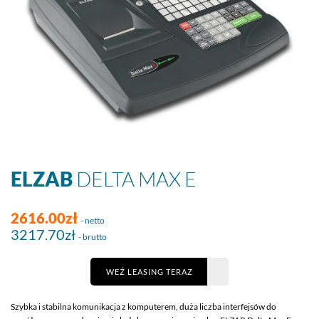
ELZAB
DELTA MAX E
2616.00zł
- netto
3217.70zł
- brutto
WEŹ LEASING TERAZ
Szybka i stabilna komunikacja z komputerem, duża liczba interfejsów do