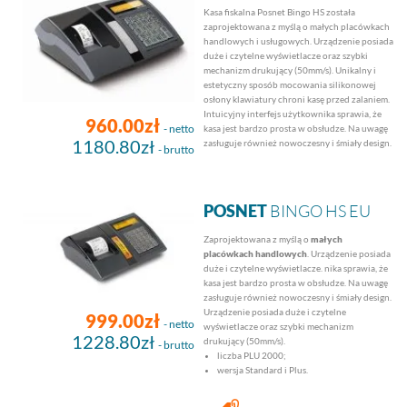
Kasa fiskalna Posnet Bingo HS została
zaprojektowana z myślą o małych placówkach
handlowych i usługowych. Urządzenie posiada
duże i czytelne wyświetlacze oraz szybki
mechanizm drukujący (50mm/s). Unikalny i
estetyczny sposób mocowania silikonowej
osłony klawiatury chroni kasę przed zalaniem.
Intuicyjny interfejs użytkownika sprawia, że
960.00zł
- netto
kasa jest bardzo prosta w obsłudze. Na uwagę
1180.80zł
zasługuje również nowoczesny i śmiały design.
- brutto
POSNET
BINGO HS EU
Zaprojektowana z myślą o
małych
placówkach handlowych
. Urządzenie posiada
duże i czytelne wyświetlacze. nika sprawia, że
kasa jest bardzo prosta w obsłudze. Na uwagę
zasługuje również nowoczesny i śmiały design.
Urządzenie posiada duże i czytelne
999.00zł
- netto
wyświetlacze oraz szybki mechanizm
1228.80zł
drukujący (50mm/s).
- brutto
liczba PLU 2000;
wersja Standard i Plus.