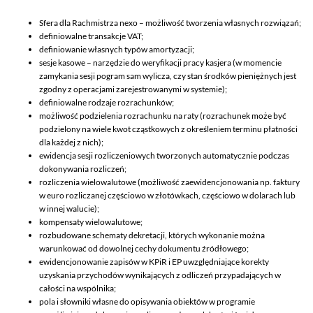
Sfera dla Rachmistrza nexo – możliwość tworzenia własnych rozwiązań;
definiowalne transakcje VAT;
definiowanie własnych typów amortyzacji;
sesje kasowe – narzędzie do weryfikacji pracy kasjera (w momencie
zamykania sesji pogram sam wylicza, czy stan środków pieniężnych jest
zgodny z operacjami zarejestrowanymi w systemie);
definiowalne rodzaje rozrachunków;
możliwość podzielenia rozrachunku na raty (rozrachunek może być
podzielony na wiele kwot cząstkowych z określeniem terminu płatności
dla każdej z nich);
ewidencja sesji rozliczeniowych tworzonych automatycznie podczas
dokonywania rozliczeń;
rozliczenia wielowalutowe (możliwość zaewidencjonowania np. faktury
w euro rozliczanej częściowo w złotówkach, częściowo w dolarach lub
w innej walucie);
kompensaty wielowalutowe;
rozbudowane schematy dekretacji, których wykonanie można
warunkować od dowolnej cechy dokumentu źródłowego;
ewidencjonowanie zapisów w KPiR i EP uwzględniające korekty
uzyskania przychodów wynikających z odliczeń przypadających w
całości na wspólnika;
pola i słowniki własne do opisywania obiektów w programie