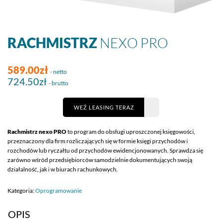
RACHMISTRZ
NEXO PRO
589.00zł
- netto
724.50zł
- brutto
WEŹ LEASING TERAZ
Rachmistrz nexo
PRO
to program do obsługi uproszczonej księgowości,
przeznaczony dla firm rozliczających się w formie księgi przychodów i
rozchodów lub ryczałtu od przychodów ewidencjonowanych. Sprawdza się
zarówno wśród przedsiębiorców samodzielnie dokumentujących swoją
działalność, jak i w biurach rachunkowych.
Kategoria:
Oprogramowanie
OPIS