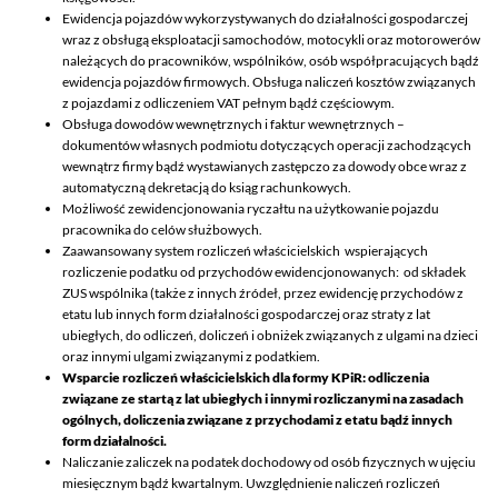
Ewidencja pojazdów wykorzystywanych do działalności gospodarczej
wraz z obsługą eksploatacji samochodów, motocykli oraz motorowerów
należących do pracowników, wspólników, osób współpracujących bądź
ewidencja pojazdów firmowych. Obsługa naliczeń kosztów związanych
z pojazdami z odliczeniem VAT pełnym bądź częściowym.
Obsługa dowodów wewnętrznych i faktur wewnętrznych –
dokumentów własnych podmiotu dotyczących operacji zachodzących
wewnątrz firmy bądź wystawianych zastępczo za dowody obce wraz z
automatyczną dekretacją do ksiąg rachunkowych.
Możliwość zewidencjonowania ryczałtu na użytkowanie pojazdu
pracownika do celów służbowych.
Zaawansowany system rozliczeń właścicielskich wspierających
rozliczenie podatku od przychodów ewidencjonowanych: od składek
ZUS wspólnika (także z innych źródeł, przez ewidencję przychodów z
etatu lub innych form działalności gospodarczej oraz straty z lat
ubiegłych, do odliczeń, doliczeń i obniżek związanych z ulgami na dzieci
oraz innymi ulgami związanymi z podatkiem.
Wsparcie rozliczeń właścicielskich dla formy KPiR: odliczenia
związane ze startą z lat ubiegłych i innymi rozliczanymi na zasadach
ogólnych, doliczenia związane z przychodami z etatu bądź innych
form działalności.
Naliczanie zaliczek na podatek dochodowy od osób fizycznych w ujęciu
miesięcznym bądź kwartalnym. Uwzględnienie naliczeń rozliczeń