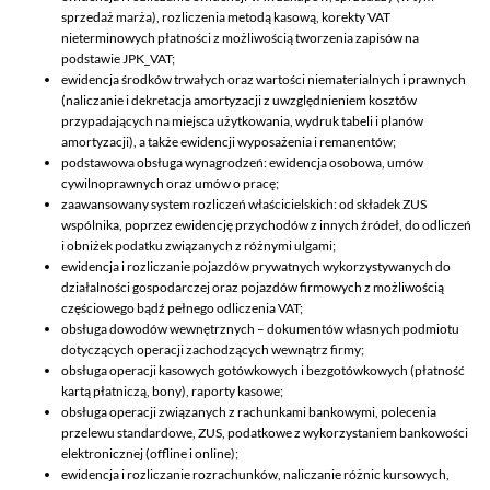
sprzedaż marża), rozliczenia metodą kasową, korekty VAT
nieterminowych płatności z możliwością tworzenia zapisów na
podstawie JPK_VAT;
ewidencja środków trwałych oraz wartości niematerialnych i prawnych
(naliczanie i dekretacja amortyzacji z uwzględnieniem kosztów
przypadających na miejsca użytkowania, wydruk tabeli i planów
amortyzacji), a także ewidencji wyposażenia i remanentów;
podstawowa obsługa wynagrodzeń: ewidencja osobowa, umów
cywilnoprawnych oraz umów o pracę;
zaawansowany system rozliczeń właścicielskich: od składek ZUS
wspólnika, poprzez ewidencję przychodów z innych źródeł, do odliczeń
i obniżek podatku związanych z różnymi ulgami;
ewidencja i rozliczanie pojazdów prywatnych wykorzystywanych do
działalności gospodarczej oraz pojazdów firmowych z możliwością
częściowego bądź pełnego odliczenia VAT;
obsługa dowodów wewnętrznych – dokumentów własnych podmiotu
dotyczących operacji zachodzących wewnątrz firmy;
obsługa operacji kasowych gotówkowych i bezgotówkowych (płatność
kartą płatniczą, bony), raporty kasowe;
obsługa operacji związanych z rachunkami bankowymi, polecenia
przelewu standardowe, ZUS, podatkowe z wykorzystaniem bankowości
elektronicznej (offline i online);
ewidencja i rozliczanie rozrachunków, naliczanie różnic kursowych,