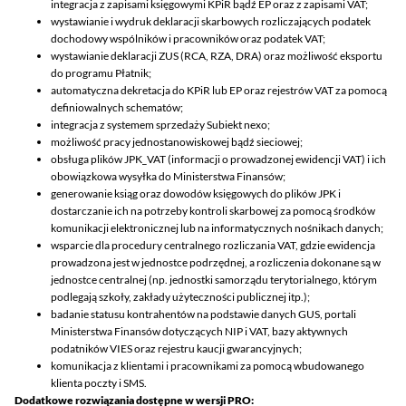
integracja z zapisami księgowymi KPiR bądź EP oraz z zapisami VAT;
wystawianie i wydruk deklaracji skarbowych rozliczających podatek
dochodowy wspólników i pracowników oraz podatek VAT;
wystawianie deklaracji ZUS (RCA, RZA, DRA) oraz możliwość eksportu
do programu Płatnik;
automatyczna dekretacja do KPiR lub EP oraz rejestrów VAT za pomocą
definiowalnych schematów;
integracja z systemem sprzedaży Subiekt nexo;
możliwość pracy jednostanowiskowej bądź sieciowej;
obsługa plików JPK_VAT (informacji o prowadzonej ewidencji VAT) i ich
obowiązkowa wysyłka do Ministerstwa Finansów;
generowanie ksiąg oraz dowodów księgowych do plików JPK i
dostarczanie ich na potrzeby kontroli skarbowej za pomocą środków
komunikacji elektronicznej lub na informatycznych nośnikach danych;
wsparcie dla procedury centralnego rozliczania VAT, gdzie ewidencja
prowadzona jest w jednostce podrzędnej, a rozliczenia dokonane są w
jednostce centralnej (np. jednostki samorządu terytorialnego, którym
podlegają szkoły, zakłady użyteczności publicznej itp.);
badanie statusu kontrahentów na podstawie danych GUS, portali
Ministerstwa Finansów dotyczących NIP i VAT, bazy aktywnych
podatników VIES oraz rejestru kaucji gwarancyjnych;
komunikacja z klientami i pracownikami za pomocą wbudowanego
klienta poczty i SMS.
Dodatkowe rozwiązania dostępne w wersji PRO: