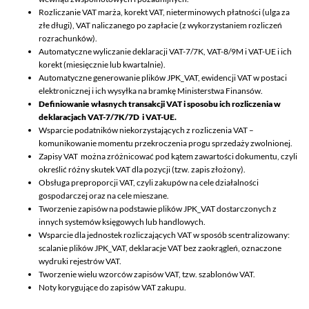
Rozliczanie VAT marża, korekt VAT, nieterminowych płatności (ulga za
złe długi), VAT naliczanego po zapłacie (z wykorzystaniem rozliczeń
rozrachunków).
Automatyczne wyliczanie deklaracji VAT-7/7K, VAT-8/9M i VAT-UE i ich
korekt (miesięcznie lub kwartalnie).
Automatyczne generowanie plików JPK_VAT, ewidencji VAT w postaci
elektronicznej i ich wysyłka na bramkę Ministerstwa Finansów.
Definiowanie własnych transakcji VAT i sposobu ich rozliczenia w
deklaracjach VAT-7/7K/7D i VAT-UE.
Wsparcie podatników niekorzystających z rozliczenia VAT –
komunikowanie momentu przekroczenia progu sprzedaży zwolnionej.
Zapisy VAT można zróżnicować pod kątem zawartości dokumentu, czyli
określić różny skutek VAT dla pozycji (tzw. zapis złożony).
Obsługa preproporcji VAT, czyli zakupów na cele działalności
gospodarczej oraz na cele mieszane.
Tworzenie zapisów na podstawie plików JPK_VAT dostarczonych z
innych systemów księgowych lub handlowych.
Wsparcie dla jednostek rozliczających VAT w sposób scentralizowany:
scalanie plików JPK_VAT, deklaracje VAT bez zaokrągleń, oznaczone
wydruki rejestrów VAT.
Tworzenie wielu wzorców zapisów VAT, tzw. szablonów VAT.
Noty korygujące do zapisów VAT zakupu.