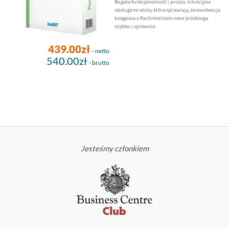
Bogata funkcjonalność i prosta, intuicyjna
obsługa to atuty, które sprawiają, że ewidencja
księgowa z Rachmistrzem nexo przebiega
szybko i sprawnie.
439.00zł
- netto
540.00zł
- brutto
Jesteśmy członkiem