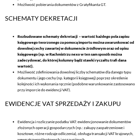
Możliwość pobierania dokumentów z Gratyfikanta GT.
SCHEMATY DEKRETACJI
Rozbudowane schematy dekretacji – wartość każdego pola zapisu
księgowego tworzonego za pomocą importu można uwarunkować od
dowolnej cechy zawartej w dokumencie źródłowym oraz od opisu
księgowego (np. w Rachmistrzu nexo w ten sam sposób można
zadecydować, do której kolumny bądź stawki ryczałtu trafi dana
wartość).
Możliwość zdefiniowania dowolnej liczby schematów dla danego typu
dokumentu i jego cechy (np. kategorii księgowej) poprzez określenie
kolejności ich wykonania ręcznie (podobne warunkowanie zastosowano
przy imporcie do ewidencji VAT).
EWIDENCJE VAT SPRZEDAŻY I ZAKUPU
Ewidencja i rozliczanie podatku VAT: ewidencjonowanie dokumentów
złożonych operacji gospodarczych (np.: zakupy zaopatrzeniowe i
kosztowe, różne rodzaje odliczenia), obsługa transakcji VAT krajowych,
wewnątrzwspólnotowych i pozaunijnych.