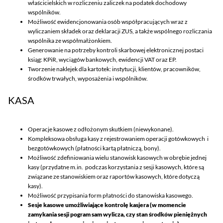
właścicielskich w rozliczeniu zaliczek na podatek dochodowy
wspólników.
Możliwość ewidencjonowania osób współpracujących wraz z
wyliczaniem składek oraz deklaracji ZUS, a także wspólnego rozliczania
wspólnika ze współmałżonkiem.
Generowanie na potrzeby kontroli skarbowej elektronicznej postaci
ksiąg: KPiR, wyciągów bankowych, ewidencji VAT oraz EP.
Tworzenie naklejek dla kartotek: instytucji, klientów, pracowników,
środków trwałych, wyposażenia i wspólników.
KASA
Operacje kasowe z odłożonym skutkiem (niewykonane).
Kompleksowa obsługa kasy z rejestrowaniem operacji gotówkowych i
bezgotówkowych (płatności kartą płatniczą, bony).
Możliwość zdefiniowania wielu stanowisk kasowych w obrębie jednej
kasy (przydatne m.in. podczas korzystania z sesji kasowych, które są
związane ze stanowiskiem oraz raportów kasowych, które dotyczą
kasy).
Możliwość przypisania form płatności do stanowiska kasowego.
Sesje kasowe umożliwiające kontrolę kasjera (w momencie
zamykania sesji pogram sam wylicza, czy stan środków pieniężnych