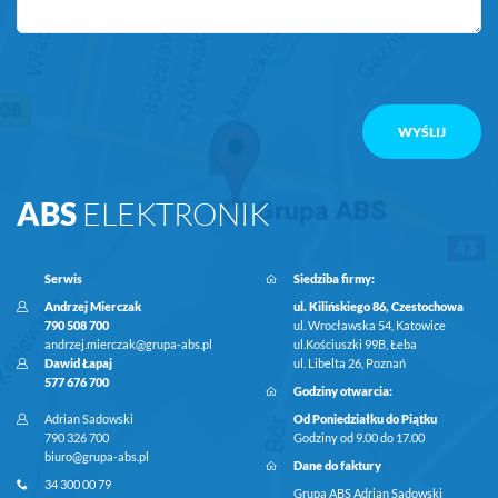
ABS
ELEKTRONIK
Serwis
Siedziba firmy:
Andrzej Mierczak
ul. Kilińskiego 86, Czestochowa
790 508 700
ul. Wrocławska 54, Katowice
andrzej.mierczak@grupa-abs.pl
ul.Kościuszki 99B, Łeba
Dawid Łapaj
ul. Libelta 26, Poznań
577 676 700
Godziny otwarcia:
Adrian Sadowski
Od Poniedziałku do Piątku
790 326 700
Godziny od 9.00 do 17.00
biuro@grupa-abs.pl
Dane do faktury
34 300 00 79
Grupa ABS Adrian Sadowski