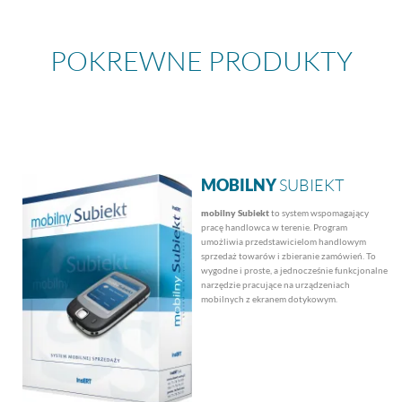
POKREWNE PRODUKTY
MOBILNY
SUBIEKT
mobilny Subiekt
to system wspomagający
pracę handlowca w terenie. Program
umożliwia przedstawicielom handlowym
sprzedaż towarów i zbieranie zamówień. To
wygodne i proste, a jednocześnie funkcjonalne
narzędzie pracujące na urządzeniach
mobilnych z ekranem dotykowym.