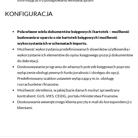
informujących o postępowaniu windykacyjnym.
KONFIGURACJA
Pola własne wielu dokumentów księgowych i kartotek – możliwość
budowania w oparciu o nie kartotek księgowych i możliwość
wykorzystania ich w schematach importu.
Możliwość wykorzystania predefiniowanych słowników użytkownika i
wykorzystanie ich elementów do opisu księgowego pozycji dokumentów
do dekretacji.
Dostosowywanie programu do własnych potrzeb księgowych poprzez
wyłączenie obsługi pewnych funkcjonalności i dostępu do opcji.
Predefiniowany szablon ustawień wyłączający m.in. obsługę
rozrachunków i finansów.
Możliwość określenia, w jakiej bazie danych ma być sprawdzany
kontrahent: GUS, VIES, CEiDG, portalu Ministerstwa Finansów.
Dostosowanie wewnętrznego klienta poczty e-mali do korespondencji z
klientami.