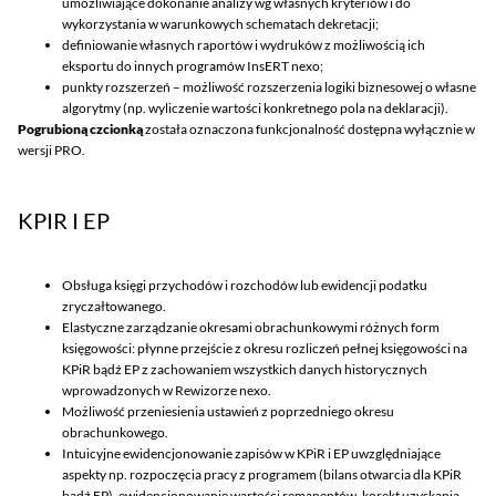
umożliwiające dokonanie analizy wg własnych kryteriów i do
wykorzystania w warunkowych schematach dekretacji;
definiowanie własnych raportów i wydruków z możliwością ich
eksportu do innych programów InsERT nexo;
punkty rozszerzeń – możliwość rozszerzenia logiki biznesowej o własne
algorytmy (np. wyliczenie wartości konkretnego pola na deklaracji).
Pogrubioną czcionką
została oznaczona funkcjonalność dostępna wyłącznie w
wersji PRO.
KPIR I EP
Obsługa księgi przychodów i rozchodów lub ewidencji podatku
zryczałtowanego.
Elastyczne zarządzanie okresami obrachunkowymi różnych form
księgowości: płynne przejście z okresu rozliczeń pełnej księgowości na
KPiR bądź EP z zachowaniem wszystkich danych historycznych
wprowadzonych w Rewizorze nexo.
Możliwość przeniesienia ustawień z poprzedniego okresu
obrachunkowego.
Intuicyjne ewidencjonowanie zapisów w KPiR i EP uwzględniające
aspekty np. rozpoczęcia pracy z programem (bilans otwarcia dla KPiR
bądź EP), ewidencjonowanie wartości remanentów, korekt uzyskania