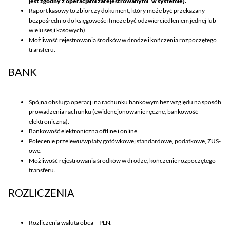
jest zgodny z operacjami zarejestrowanymi w systemie).
Raport kasowy to zbiorczy dokument, który może być przekazany
bezpośrednio do księgowości (może być odzwierciedleniem jednej lub
wielu sesji kasowych).
Możliwość rejestrowania środków w drodze i kończenia rozpoczętego
transferu.
BANK
Spójna obsługa operacji na rachunku bankowym bez względu na sposób
prowadzenia rachunku (ewidencjonowanie ręczne, bankowość
elektroniczna).
Bankowość elektroniczna offline i online.
Polecenie przelewu/wpłaty gotówkowej standardowe, podatkowe, ZUS-
owe.
Możliwość rejestrowania środków w drodze, kończenie rozpoczętego
transferu.
ROZLICZENIA
Rozliczenia waluta obca – PLN.