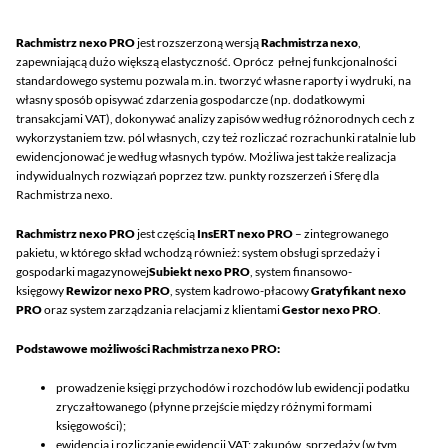
Rachmistrz nexo PRO
jest rozszerzoną wersją
Rachmistrza nexo
,
zapewniającą dużo większą elastyczność. Oprócz pełnej funkcjonalności
standardowego systemu pozwala m.in. tworzyć własne raporty i wydruki, na
własny sposób opisywać zdarzenia gospodarcze (np. dodatkowymi
transakcjami VAT), dokonywać analizy zapisów według różnorodnych cech z
wykorzystaniem tzw. pól własnych, czy też rozliczać rozrachunki ratalnie lub
ewidencjonować je według własnych typów. Możliwa jest także realizacja
indywidualnych rozwiązań poprzez tzw. punkty rozszerzeń i Sferę dla
Rachmistrza nexo.
Rachmistrz nexo PRO
jest częścią
InsERT nexo PRO
– zintegrowanego
pakietu, w którego skład wchodzą również: system obsługi sprzedaży i
gospodarki magazynowej
Subiekt nexo PRO
, system finansowo-
księgowy
Rewizor nexo PRO
, system kadrowo-płacowy
Gratyfikant nexo
PRO
oraz system zarządzania relacjami z klientami
Gestor nexo
PRO
.
Podstawowe możliwości Rachmistrza nexo PRO:
prowadzenie księgi przychodów i rozchodów lub ewidencji podatku
zryczałtowanego (płynne przejście między różnymi formami
księgowości);
ewidencja i rozliczanie ewidencji VAT: zakupów, sprzedaży (w tym