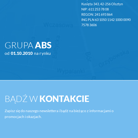
Kusięta 343, 42-256 Olsztyn
NIP: 611 253 78 08
REGON: 241 693 864
ING PLN 63 1050 1142 1000 0090
7578 3606
GRUPA
ABS
od
01.10.2010
na rynku
BĄDŹ W
KONTAKCIE
Zapisz się do naszego newslettera i bądź na bieżąco z informacjami o
promocjach i okazjach.