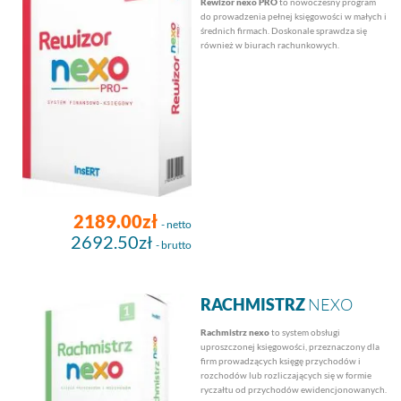
Rewizor nexo PRO
to nowoczesny program
do prowadzenia pełnej księgowości w małych i
średnich firmach. Doskonale sprawdza się
również w biurach rachunkowych.
2189.00zł
- netto
2692.50zł
- brutto
RACHMISTRZ
NEXO
Rachmistrz nexo
to system obsługi
uproszczonej księgowości, przeznaczony dla
firm prowadzących księgę przychodów i
rozchodów lub rozliczających się w formie
ryczałtu od przychodów ewidencjonowanych.