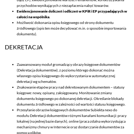
przychodów wynikających z niezapłacenia nabyć towarów.
Ewidencjonowanie doliczeń i odliczeń w KPiR i EP przypadających w
całości na wspólnika
.
Możliwość dokonania opisu księgowego od strony dokumentu
źródłowego (opis ten może decydować m.in. o sposobie importowania
dokumentu).
DEKRETACJA
Zaawansowany moduł gromadzący obrazy księgowe dokumentów
(Dekretacja dokumentów), z poziomu którego dokonać można
własnego opisu księgowego do wykorzystania w automatycznej
dekretacji wg schematów.
Znakowanie etapów pracy nad dekretowanym dokumentem – statusy
księgowe: nowy, opisany, zaksięgowany. Monitowanie zmiany
dokumentu księgowego po dokonanej dekretacji. Określanie blokady
dokumentu źródłowego w zależności od wartości statusu księgowego.
Przesyłanie obrazów księgowych dokumentów Subiekta nexo do
modułu Dekretacji dokumentów różnymi kanałami komunikacji: pracy
lokalnej (na jednej bazie danych), online (praca zdalna wykorzystująca
mechanizmy chmury w Internecie oraz dostarczanie dokumentów za
pomocą plików.