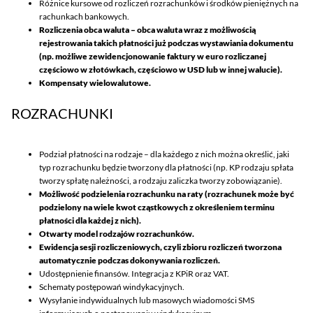
Różnice kursowe od rozliczeń rozrachunków i środków pieniężnych na
rachunkach bankowych.
Rozliczenia obca waluta – obca waluta wraz z możliwością
rejestrowania takich płatności już podczas wystawiania dokumentu
(np. możliwe zewidencjonowanie faktury w euro rozliczanej
częściowo w złotówkach, częściowo w USD lub w innej walucie).
Kompensaty wielowalutowe.
ROZRACHUNKI
Podział płatności na rodzaje – dla każdego z nich można określić, jaki
typ rozrachunku będzie tworzony dla płatności (np. KP rodzaju spłata
tworzy spłatę należności, a rodzaju zaliczka tworzy zobowiązanie).
Możliwość podzielenia rozrachunku na raty (rozrachunek może być
podzielony na wiele kwot cząstkowych z określeniem terminu
płatności dla każdej z nich).
Otwarty model rodzajów rozrachunków.
Ewidencja sesji rozliczeniowych, czyli zbioru rozliczeń tworzona
automatycznie podczas dokonywania rozliczeń.
Udostępnienie finansów. Integracja z KPiR oraz VAT.
Schematy postępowań windykacyjnych.
Wysyłanie indywidualnych lub masowych wiadomości SMS