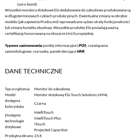
(zero-bezel).
Wszystkie monitory dotykowe Elo dedykowane do zabudowy produkowane są
w długoterminowych cyklach produkcyjnych. Ewentualne zmiany w obrębie
modelu (jak zapewnia Producent) wprowadzane są bez utraty funkcjonalności
lub zmiany kształtu obudowy. Wszystkie produkty Elo posiadają ważną
certyfikację honorowaną na obszarze Unii Europejskiej.
Typowe zastosowania:
punkty informacyjne (
POI
), rozwiązania
samoobsługowe, rozrywka, panele sterujące
HMI
,
DANE TECHNICZNE
Typ urządzenia
Monitor do zabudowy
Model
Monitor dotykowy Elo Touch Solutions 2494L
dostępna
Czarna
kolorystyka
IntelliTouch
Dostępne
IntelliTouch Plus
technologie
iTouch
dotykowe
Projected Capacitive
Przekątna ekranu
23.8