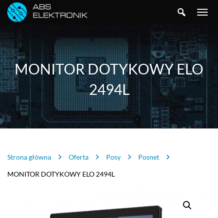
SZUKAJ
TOGGLE
NAVIGA
MONITOR DOTYKOWY ELO
2494L
Strona główna
Oferta
Posy
Posnet
MONITOR DOTYKOWY ELO 2494L