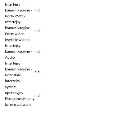
Interfejsy
komunikacyjne –
n.d.
Porty RS232
Interfejsy
komunikacyjne –
n.d.
Porty wideo
(wyjście wideo)
Interfejsy
komunikacyjne –
n.d.
Audio
Interfejsy
komunikacyjne –
n.d.
Pozostałe
interfejsy
System
operacyjny –
n.d.
Dostępne systemy
(preinstalowane)