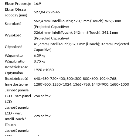
Ekran Proporcje
16:9
Ekran Obszar
527,04 x 296,46
roboczy (mm)
562,4 mm (IntelliTouch); 570,1 mm (iTouch); 569,2 mm
Szerokość
(Projected Capacitive)
326,6 mm (IntelliTouch); 342 mm (iTouch); 341,1 mm
Wysokość
(Projected Capacitive)
41,7 mm (IntelliTouch); 37,1 mm (iTouch); 37 mm (Projected
Głębokość
Capacitive)
Waga netto
6,39 kg
Waga brutto
8,75 kg
Rozdzielczość
1920 x 1080
Optymalna
Rozdzielczość
640×480; 720×400; 800×500; 800×600; 1024×768;
Inne dostępne
1280×800; 1280×1024; 1366×768; 1440×900; 1680×1050
Jasność panela
LCD – sam panel
250 cd/m2
LCD
Jasność panela
LCD – wer.
225 cd/m2
IntelliTouch /
iTouch
Jasność panela