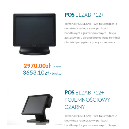
POS
ELZAB P12+
Terminal POS ELZAB P12+ to urządzenie
dedykowane do pracy w punktach
handlowych i gastronomicznych. Dzięki
zastosowaniu ekranu dotykowego terminal
ułatwia i przyśpiesza pracę sprzedawcy.
2970.00zł
- netto
3653.10zł
- brutto
POS
ELZAB P12+
POJEMNOŚCIOWY
CZARNY
Terminal POS ELZAB P12+ to urządzenie
dedykowane do pracy w punktach
handlowych i gastronomicznych. Dzięki