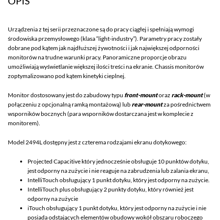
OPIS
Urządzenia z tej serii przeznaczone są do pracy ciągłej i spełniają wymogi
środowiska przemysłowego (klasa “light-industry”). Parametry pracy zostały
dobrane pod kątem jak najdłuższej żywotności i jak największej odporności
monitorów na trudne warunki pracy. Panoramiczne proporcje obrazu
umożliwiają wyświetlanie większej ilości treści na ekranie. Chassis monitorów
zoptymalizowano pod kątem kinetyki cieplnej.
Monitor dostosowany jest do zabudowy typu
front-mount
oraz
rack-mount
(w
połączeniu z opcjonalną ramką montażową) lub
rear-mount
za pośrednictwem
wsporników bocznych (para wsporników dostarczana jest w komplecie z
monitorem).
Model 2494L dostępny jest z czterema rodzajami ekranu dotykowego:
Projected Capacitive który jednocześnie obsługuje 10 punktów dotyku,
jest odporny na zużycie i nie reaguje na zabrudzenia lub zalania ekranu,
IntelliTouch obsługujący 1 punkt dotyku, który jest odporny na zużycie.
IntelliTouch plus obsługujący 2 punkty dotyku, który również jest
odporny na zużycie
iTouch obsługujący 1 punkt dotyku, który jest odporny na zużycie i nie
posiada odstających elementów obudowy wokół obszaru roboczego