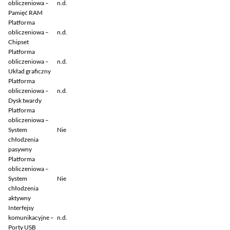
obliczeniowa –
n.d.
Pamięć RAM
Platforma
obliczeniowa –
n.d.
Chipset
Platforma
obliczeniowa –
n.d.
Układ graficzny
Platforma
obliczeniowa –
n.d.
Dysk twardy
Platforma
obliczeniowa –
System
Nie
chłodzenia
pasywny
Platforma
obliczeniowa –
System
Nie
chłodzenia
aktywny
Interfejsy
komunikacyjne –
n.d.
Porty USB