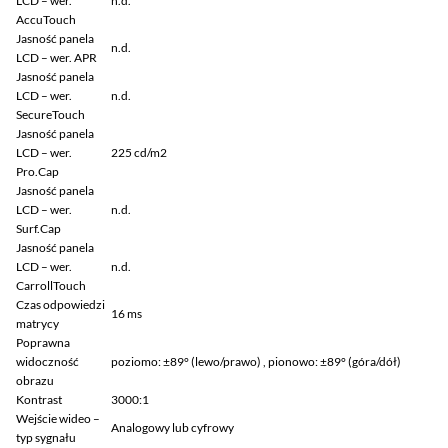
LCD – wer.
n.d.
AccuTouch
Jasność panela
n.d.
LCD – wer. APR
Jasność panela
LCD – wer.
n.d.
SecureTouch
Jasność panela
LCD – wer.
225 cd/m2
Pro.Cap
Jasność panela
LCD – wer.
n.d.
Surf.Cap
Jasność panela
LCD – wer.
n.d.
CarrollTouch
Czas odpowiedzi
16 ms
matrycy
Poprawna
widoczność
poziomo: ±89° (lewo/prawo) , pionowo: ±89° (góra/dół)
obrazu
Kontrast
3000:1
Wejście wideo –
Analogowy lub cyfrowy
typ sygnału