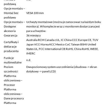
podstawą
Opcje montażu –
Montaż bez
VESA 100 mm
podstawy
Opcje montażu –
Uchwyty montażowe (można je zamocować na każdym boku
Dostępne
monitora). W komplecie wraz z monitorem dostarczana jest
akcesoria
para uchwytów.
Gwarancja
36 miesięcy
Australia RCM Canada cUL, IC China CCC Europe CE, TUV
Certyfikaty i
Japan VCCI Korea KCC Mexico CoC Taiwan BSMI United
deklaracje
States UL, FCC International CB RoHS, China RoHS, WEEE,
producenta
IMERC
Funkcje
n.d.
multimedialne
Poziom
Dwupoziomowy system uszczelnienia (obudowa -> ekran
szczelności
dotykowy -> panel LCD)
Platforma
obliczeniowa –
Procesor
Platforma
obliczeniowa –
Dane procesora
Platforma