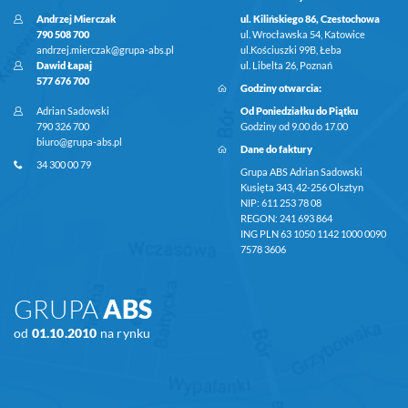
Andrzej Mierczak
ul. Kilińskiego 86, Czestochowa
790 508 700
ul. Wrocławska 54, Katowice
andrzej.mierczak@grupa-abs.pl
ul.Kościuszki 99B, Łeba
Dawid Łapaj
ul. Libelta 26, Poznań
577 676 700
Godziny otwarcia:
Adrian Sadowski
Od Poniedziałku do Piątku
790 326 700
Godziny od 9.00 do 17.00
biuro@grupa-abs.pl
Dane do faktury
34 300 00 79
Grupa ABS Adrian Sadowski
Kusięta 343, 42-256 Olsztyn
NIP: 611 253 78 08
REGON: 241 693 864
ING PLN 63 1050 1142 1000 0090
7578 3606
GRUPA
ABS
od
01.10.2010
na rynku