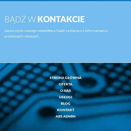
BĄDŹ W
KONTAKCIE
Zapisz się do naszego newslettera i bądź na bieżąco z informacjami o
promocjach i okazjach.
STRONA GŁÓWNA
OFERTA
O NAS
USŁUGI
BLOG
KONTAKT
ABS ADMIN