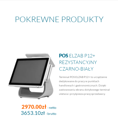
POKREWNE PRODUKTY
POS
ELZAB P12+
REZYSTANCYJNY
CZARNO-BIAŁY
Terminal POS ELZAB P12+ to urządzenie
dedykowane do pracy w punktach
handlowych i gastronomicznych. Dzięki
zastosowaniu ekranu dotykowego terminal
ułatwia i przyśpiesza pracę sprzedawcy.
2970.00zł
- netto
3653.10zł
- brutto