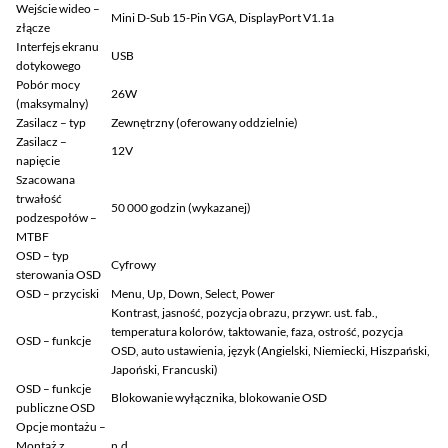
Wejście wideo –
Mini D-Sub 15-Pin VGA, DisplayPort V1.1a
złącze
Interfejs ekranu
USB
dotykowego
Pobór mocy
26W
(maksymalny)
Zasilacz – typ
Zewnętrzny (oferowany oddzielnie)
Zasilacz –
12V
napięcie
Szacowana
trwałość
50 000 godzin (wykazanej)
podzespołów –
MTBF
OSD – typ
Cyfrowy
sterowania OSD
OSD – przyciski
Menu, Up, Down, Select, Power
Kontrast, jasność, pozycja obrazu, przywr. ust. fab.,
temperatura kolorów, taktowanie, faza, ostrość, pozycja
OSD – funkcje
OSD, auto ustawienia, język (Angielski, Niemiecki, Hiszpański,
Japoński, Francuski)
OSD – funkcje
Blokowanie wyłącznika, blokowanie OSD
publiczne OSD
Opcje montażu –
Montaż z
n.d.