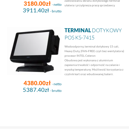
zastosowaniu ekranu dotykowego terminal
3180.00zł
- netto
ułatwia i przyśpiesza pracę sprzedawcy.
3911.40zł
- brutto
TERMINAL
DOTYKOWY
POS KS-7415
Wodoodporny, terminal dotykowy 15 cali,
Heavy Duty, (FAN-FREE czyli bez wentylatora)
procesor INTEL Celeron
Obudowa jest wykonana z aluminium
zapewnia trwałość i odporność na zalanie i
wysoką temperaturę. Możliwość korzystania z
czytnik kart oraz wbudowanej baterii.
4380.00zł
- netto
5387.40zł
- brutto