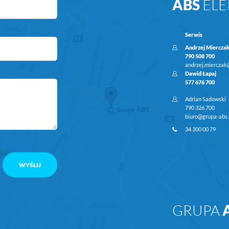
ABS
ELE
Serwis
Andrzej Miercza
790 508 700
andrzej.mierczak
Dawid Łapaj
577 676 700
Adrian Sadowski
790 326 700
biuro@grupa-abs.
34 300 00 79
GRUPA