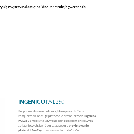
zy się z wytrzymałością: solidna konstrukcja gwarantuje
INGENICO
IWL250
Bezprzewodowe urządzenie, które pozwoli Ci na
kompleksową obsługę płatności elektronicznych.
Ingenico
iWL250
umożliwia używanie kart z paskiem, chipowych i
zbliżeniowych, jak również zapewnia
przyjmowanie
płatności PeoPay
z zastosowaniem telefonów