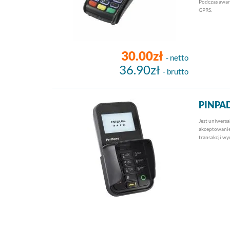
Podczas awari
GPRS.
30.00zł
- netto
36.90zł
- brutto
PINPA
Jest uniwers
akceptowanie
transakcji w