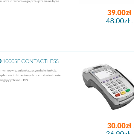
i łaczą internetowego przałącza się na łącze
39.00zł
48.00zł
-
D
1000SE CONTACTLESS
alnym rozwiązaniem łączącym dwie funkcje:
 płatności zbliżeniowych oraz zatwierdzanie
ymagających kodu PIN.
30.00zł
36.90zł