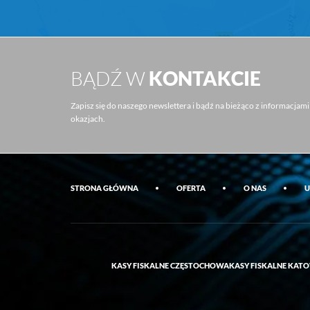
BĄDŹ W
KONTAKCIE
Zapisz się do naszego newslettera i bądź na bieżąco z informacjam
okazjach.
STRONA GŁÓWNA
OFERTA
O NAS
U
KASY FISKALNE CZĘSTOCHOWA
KASY FISKALNE KAT