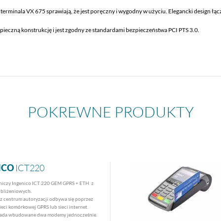
 terminala VX 675 sprawiają, że jest poręczny i wygodny w użyciu. Elegancki design łąc
ieczną konstrukcję i jest zgodny ze standardami bezpieczeństwa PCI PTS 3.0.
POKREWNE PRODUKTY
ICO
ICT220
tniczy Ingenico ICT 220 GEM GPRS + ETH z
zbliżeniowych.
z centrum autoryzacji odbywa się poprzez
sieci komórkowej GPRS lub sieci internet.
iada wbudowane dwa modemy jednocześnie.