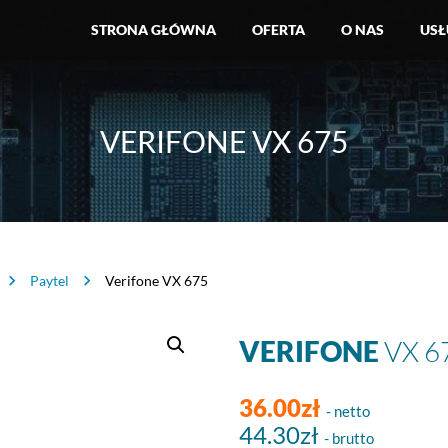
STRONA GŁÓWNA
OFERTA
O NAS
USŁ
VERIFONE VX 675
Paytel
Verifone VX 675
VERIFONE
VX 6
36.00zł
- netto
44.30zł
- brutto