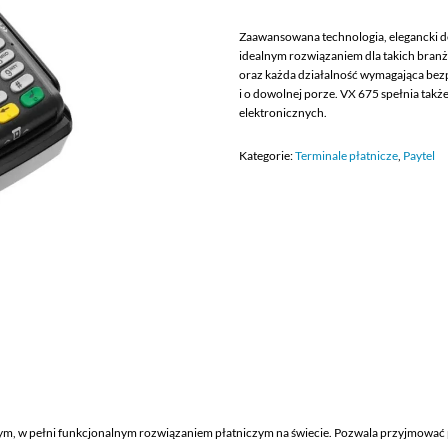
Zaawansowana technologia, elegancki de
idealnym rozwiązaniem dla takich branż, 
oraz każda działalność wymagająca bez
i o dowolnej porze. VX 675 spełnia takż
elektronicznych.
Kategorie:
Terminale płatnicze
,
Paytel
zym, w pełni funkcjonalnym rozwiązaniem płatniczym na świecie. Pozwala przyjmowa