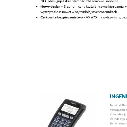
NFC obsługuje także płatności zbliżeniowe i mobilne.
Nowy design
– Ergonomiczny kształt i niewielkie rozmiary
wytrzymałość nawet w najtrudniejszych warunkach.
Całkowite bezpieczeństwo
– VX 675 ma wytrzymałą, bezp
INGEN
Terminal Pła
obsługą kart 
Komunikacja 
stały dostęp 
Terminal pos