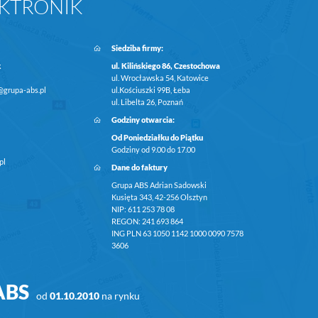
KTRONIK
Siedziba firmy:
k
ul. Kilińskiego 86, Czestochowa
ul. Wrocławska 54, Katowice
@grupa-abs.pl
ul.Kościuszki 99B, Łeba
ul. Libelta 26, Poznań
Godziny otwarcia:
Od Poniedziałku do Piątku
Godziny od 9.00 do 17.00
pl
Dane do faktury
Grupa ABS Adrian Sadowski
Kusięta 343, 42-256 Olsztyn
NIP: 611 253 78 08
REGON: 241 693 864
ING PLN 63 1050 1142 1000 0090 7578
3606
ABS
od
01.10.2010
na rynku