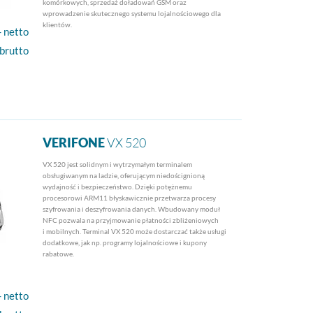
komórkowych, sprzedaż doładowań GSM oraz
wprowadzenie skutecznego systemu lojalnościowego dla
klientów.
- netto
 brutto
VERIFONE
VX 520
VX 520 jest solidnym i wytrzymałym terminalem
obsługiwanym na ladzie, oferującym niedoścignioną
wydajność i bezpieczeństwo. Dzięki potężnemu
procesorowi ARM11 błyskawicznie przetwarza procesy
szyfrowania i deszyfrowania danych. Wbudowany moduł
NFC pozwala na przyjmowanie płatności zbliżeniowych
i mobilnych. Terminal VX 520 może dostarczać także usługi
dodatkowe, jak np. programy lojalnościowe i kupony
rabatowe.
- netto