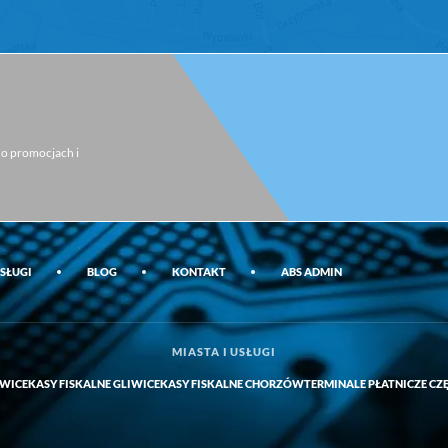
i o promocjach i
SŁUGI
BLOG
KONTAKT
ABS ADMIN
MIASTA I USŁUGI
OWICE
KASY FISKALNE GLIWICE
KASY FISKALNE CHORZÓW
TERMINALE PŁATNICZE C