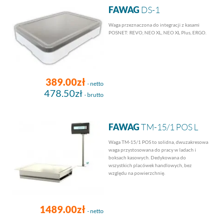
FAWAG
DS-1
Waga przeznaczona do integracji z kasami
POSNET: REVO, NEO XL, NEO XL Plus, ERGO.
389.00zł
- netto
478.50zł
- brutto
FAWAG
TM-15/1 POS L
Waga TM-15/1 POS to solidna, dwuzakresowa
waga przystosowana do pracy w ladach i
boksach kasowych. Dedykowana do
wszystkich placówek handlowych, bez
względu na powierzchnię.
1489.00zł
- netto