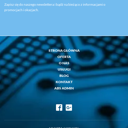
Zapisz się do naszego newslettera i bądź na bieżąco z informacjami o
promocjach i okazjach.
STRONA GŁÓWNA
OFERTA
O NAS
USŁUGI
BLOG
KONTAKT
ABS ADMIN