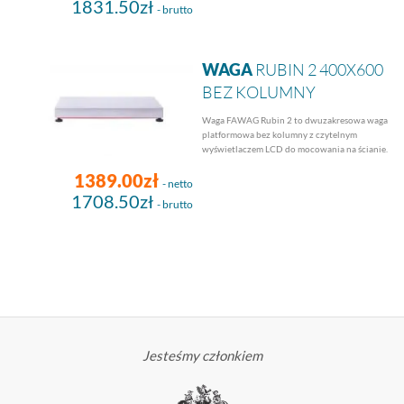
1831.50zł
- brutto
WAGA
RUBIN 2 400X600
BEZ KOLUMNY
Waga FAWAG Rubin 2 to dwuzakresowa waga
platformowa bez kolumny z czytelnym
wyświetlaczem LCD do mocowania na ścianie.
1389.00zł
- netto
1708.50zł
- brutto
Jesteśmy członkiem