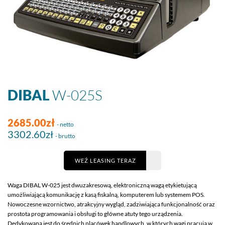
DIBAL
W-025S
2685.00zł
- netto
3302.60zł
- brutto
WEŹ LEASING TERAZ
Waga DIBAL W-025 jest dwuzakresową, elektroniczną wagą etykietującą
umożliwiającą komunikację z kasą fiskalną, komputerem lub systemem POS.
Nowoczesne wzornictwo, atrakcyjny wygląd, zadziwiająca funkcjonalność oraz
prostota programowania i obsługi to główne atuty tego urządzenia.
Dedykowana jest do średnich placówek handlowych, w których wagi pracują w