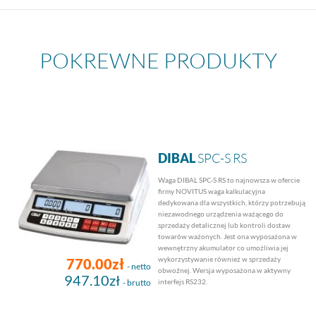
POKREWNE PRODUKTY
DIBAL
SPC-S RS
Waga DIBAL SPC-S RS to najnowsza w ofercie
firmy NOVITUS waga kalkulacyjna
dedykowana dla wszystkich, którzy potrzebują
niezawodnego urządzenia ważącego do
sprzedaży detalicznej lub kontroli dostaw
towarów ważonych. Jest ona wyposażona w
wewnętrzny akumulator co umożliwia jej
wykorzystywanie również w sprzedaży
770.00zł
- netto
obwoźnej. Wersja wyposażona w aktywny
947.10zł
- brutto
interfejs RS232.