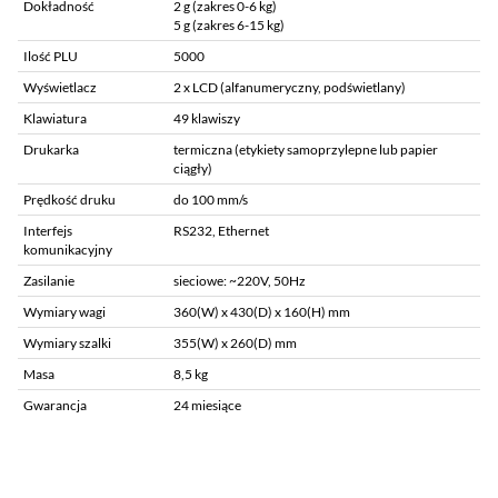
Dokładność
2 g (zakres 0-6 kg)
5 g (zakres 6-15 kg)
Ilość PLU
5000
Wyświetlacz
2 x LCD (alfanumeryczny, podświetlany)
Klawiatura
49 klawiszy
Drukarka
termiczna (etykiety samoprzylepne lub papier
ciągły)
Prędkość druku
do 100 mm/s
Interfejs
RS232, Ethernet
komunikacyjny
Zasilanie
sieciowe: ~220V, 50Hz
Wymiary wagi
360(W) x 430(D) x 160(H) mm
Wymiary szalki
355(W) x 260(D) mm
Masa
8,5 kg
Gwarancja
24 miesiące