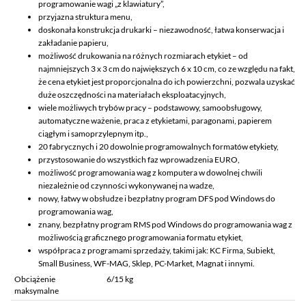
programowanie wagi „z klawiatury”,
przyjazna struktura menu,
doskonała konstrukcja drukarki – niezawodność, łatwa konserwacja i
zakładanie papieru,
możliwość drukowania na różnych rozmiarach etykiet – od
najmniejszych 3 x 3 cm do największych 6 x 10 cm, co ze względu na fakt,
że cena etykiet jest proporcjonalna do ich powierzchni, pozwala uzyskać
duże oszczędności na materiałach eksploatacyjnych,
wiele możliwych trybów pracy – podstawowy, samoobsługowy,
automatyczne ważenie, praca z etykietami, paragonami, papierem
ciągłym i samoprzylepnym itp.,
20 fabrycznych i 20 dowolnie programowalnych formatów etykiety,
przystosowanie do wszystkich faz wprowadzenia EURO,
możliwość programowania wag z komputera w dowolnej chwili
niezależnie od czynności wykonywanej na wadze,
nowy, łatwy w obsłudze i bezpłatny program DFS pod Windows do
programowania wag,
znany, bezpłatny program RMS pod Windows do programowania wag z
możliwością graficznego programowania formatu etykiet,
współpraca z programami sprzedaży, takimi jak: KC Firma, Subiekt,
Small Business, WF-MAG, Sklep, PC-Market, Magnat i innymi.
Obciążenie
6/15 kg
maksymalne