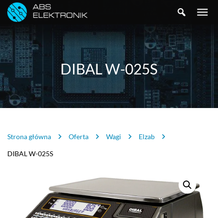
SZUKAJ
TOGGLE
NAVIGA
DIBAL W-025S
Strona główna
Oferta
Wagi
Elzab
DIBAL W-025S