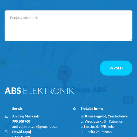
ABS
ELEKTRONIK
Serwis
Siedziba firmy:
Andrzej Mierczak
ul. Kilińskiego 86, Czestochowa
790 508 700
ul. Wrocławska 54, Katowice
andrzej.mierczak@grupa-abs.pl
ul.Kościuszki 99B, Łeba
Dawid Łapaj
ul. Libelta 26, Poznań
577 676 700