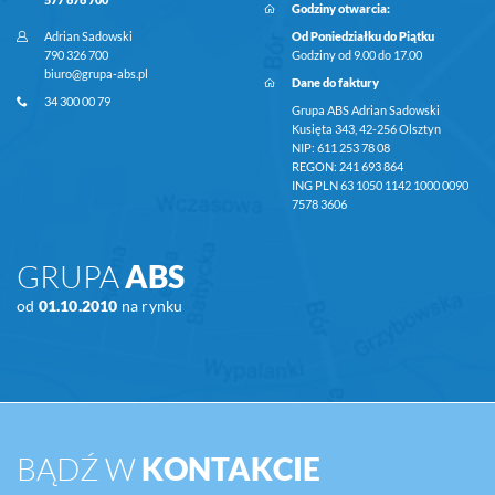
Godziny otwarcia:
Adrian Sadowski
Od Poniedziałku do Piątku
790 326 700
Godziny od 9.00 do 17.00
biuro@grupa-abs.pl
Dane do faktury
34 300 00 79
Grupa ABS Adrian Sadowski
Kusięta 343, 42-256 Olsztyn
NIP: 611 253 78 08
REGON: 241 693 864
ING PLN 63 1050 1142 1000 0090
7578 3606
GRUPA
ABS
od
01.10.2010
na rynku
BĄDŹ W
KONTAKCIE