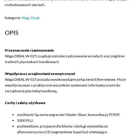
rozbudowanych sieciach.
Kategorie:
Wagi
,
Elzab
OPIS
Przeznaczenie i zastosowanie
Waga DIBAL W-025 znajduje szerokie zastosowanie w małych a szczególnie
średnich placówkach handlowych.
Współpraca z urządzeniami zewnętrznymi
Waga DIBAL W-025 posiada wysokowydajne połączenie Ethernetowe. Może
współpracować z praktycznie wszystkimi systemami informatycznymi do
zarządzania placówką handlową.
Cechy i zalety użytkowe
możliwość łączenia wag w sieć Master-Slave, komunikacja TCP/IP,
5000 PLU,
podświetlane, przyjazne dla klienta i obsługi wyświetlacze
alfanumeryczne LCD (segmentowe Superlux) ułatwiające