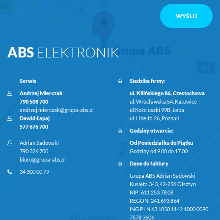
ABS
ELEKTRONIK
Serwis
Siedziba firmy:
Andrzej Mierczak
ul. Kilińskiego 86, Czestochowa
790 508 700
ul. Wrocławska 54, Katowice
andrzej.mierczak@grupa-abs.pl
ul.Kościuszki 99B, Łeba
Dawid Łapaj
ul. Libelta 26, Poznań
577 676 700
Godziny otwarcia:
Adrian Sadowski
Od Poniedziałku do Piątku
790 326 700
Godziny od 9.00 do 17.00
biuro@grupa-abs.pl
Dane do faktury
34 300 00 79
Grupa ABS Adrian Sadowski
Kusięta 343, 42-256 Olsztyn
NIP: 611 253 78 08
REGON: 241 693 864
ING PLN 63 1050 1142 1000 0090
7578 3606