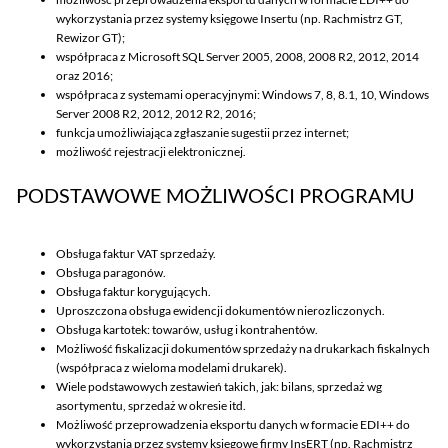
wykorzystania przez systemy księgowe Insertu (np. Rachmistrz GT,
Rewizor GT);
współpraca z Microsoft SQL Server 2005, 2008, 2008 R2, 2012, 2014
oraz 2016;
współpraca z systemami operacyjnymi: Windows 7, 8, 8.1, 10, Windows
Server 2008 R2, 2012, 2012 R2, 2016;
funkcja umożliwiająca zgłaszanie sugestii przez internet;
możliwość rejestracji elektronicznej.
PODSTAWOWE MOŻLIWOŚCI PROGRAMU
Obsługa faktur VAT sprzedaży.
Obsługa paragonów.
Obsługa faktur korygujących.
Uproszczona obsługa ewidencji dokumentów nierozliczonych.
Obsługa kartotek: towarów, usług i kontrahentów.
Możliwość fiskalizacji dokumentów sprzedaży na drukarkach fiskalnych
(współpraca z wieloma modelami drukarek).
Wiele podstawowych zestawień takich, jak: bilans, sprzedaż wg
asortymentu, sprzedaż w okresie itd.
Możliwość przeprowadzenia eksportu danych w formacie EDI++ do
wykorzystania przez systemy księgowe firmy InsERT (np. Rachmistrz