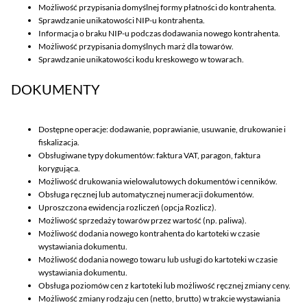
Możliwość przypisania domyślnej formy płatności do kontrahenta.
Sprawdzanie unikatowości NIP-u kontrahenta.
Informacja o braku NIP-u podczas dodawania nowego kontrahenta.
Możliwość przypisania domyślnych marż dla towarów.
Sprawdzanie unikatowości kodu kreskowego w towarach.
DOKUMENTY
Dostępne operacje: dodawanie, poprawianie, usuwanie, drukowanie i
fiskalizacja.
Obsługiwane typy dokumentów: faktura VAT, paragon, faktura
korygująca.
Możliwość drukowania wielowalutowych dokumentów i cenników.
Obsługa ręcznej lub automatycznej numeracji dokumentów.
Uproszczona ewidencja rozliczeń (opcja Rozlicz).
Możliwość sprzedaży towarów przez wartość (np. paliwa).
Możliwość dodania nowego kontrahenta do kartoteki w czasie
wystawiania dokumentu.
Możliwość dodania nowego towaru lub usługi do kartoteki w czasie
wystawiania dokumentu.
Obsługa poziomów cen z kartoteki lub możliwość ręcznej zmiany ceny.
Możliwość zmiany rodzaju cen (netto, brutto) w trakcie wystawiania