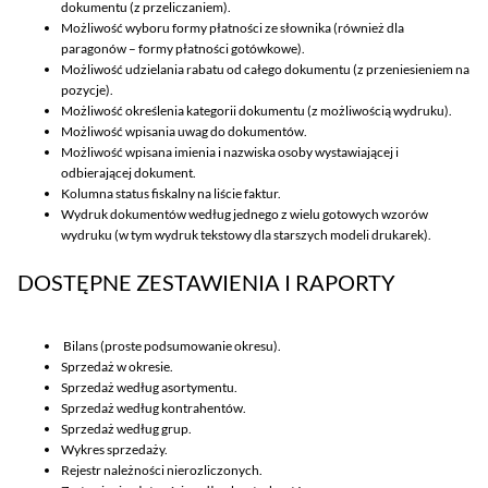
dokumentu (z przeliczaniem).
Możliwość wyboru formy płatności ze słownika (również dla
paragonów – formy płatności gotówkowe).
Możliwość udzielania rabatu od całego dokumentu (z przeniesieniem na
pozycje).
Możliwość określenia kategorii dokumentu (z możliwością wydruku).
Możliwość wpisania uwag do dokumentów.
Możliwość wpisana imienia i nazwiska osoby wystawiającej i
odbierającej dokument.
Kolumna status fiskalny na liście faktur.
Wydruk dokumentów według jednego z wielu gotowych wzorów
wydruku (w tym wydruk tekstowy dla starszych modeli drukarek).
DOSTĘPNE ZESTAWIENIA I RAPORTY
Bilans (proste podsumowanie okresu).
Sprzedaż w okresie.
Sprzedaż według asortymentu.
Sprzedaż według kontrahentów.
Sprzedaż według grup.
Wykres sprzedaży.
Rejestr należności nierozliczonych.