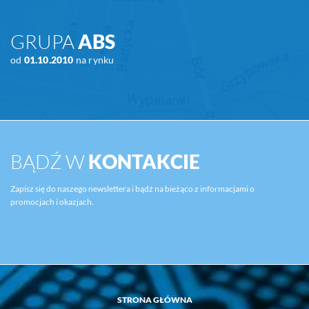
GRUPA
ABS
od
01.10.2010
na rynku
BĄDŹ W
KONTAKCIE
Zapisz się do naszego newslettera i bądź na bieżąco z informacjami o
promocjach i okazjach.
STRONA GŁÓWNA