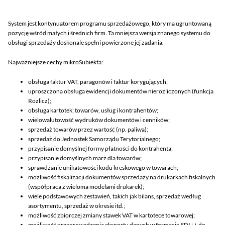
System jest kontynuatorem programu sprzedażowego, który ma ugruntowaną
pozycję wśród małych i średnich firm. Ta mniejsza wersja znanego systemu do
obsługi sprzedaży doskonale spełni powierzone jej zadania.
Najważniejsze cechy mikroSubiekta:
obsługa faktur VAT, paragonów i faktur korygujących;
uproszczona obsługa ewidencji dokumentów nierozliczonych (funkcja
Rozlicz);
obsługa kartotek: towarów, usług i kontrahentów;
wielowalutowość wydruków dokumentów i cenników;
sprzedaż towarów przez wartość (np. paliwa);
sprzedaż do Jednostek Samorządu Terytorialnego;
przypisanie domyślnej formy płatności do kontrahenta;
przypisanie domyślnych marż dla towarów;
sprawdzanie unikatowości kodu kreskowego w towarach;
możliwość fiskalizacji dokumentów sprzedaży na drukarkach fiskalnych
(współpraca z wieloma modelami drukarek);
wiele podstawowych zestawień, takich jak bilans, sprzedaż według
asortymentu, sprzedaż w okresie itd.;
możliwość zbiorczej zmiany stawek VAT w kartotece towarowej;
możliwość przeprowadzenia eksportu danych w formacie EDI++ do