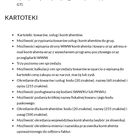
GT).
KARTOTEKI
Kartoteki: towarów, usług i kontrahentów.
Możliwość przypisania towarów usług i kontrahentów do grup.
Możliwości wpisania strony WWW kontrahenta i towaru oraz adresu e-
mail kontrahenta wraz z wywołaniem programu pocztowego oraz
przeglądarki WWW.
Trzy poziomy cen sprzedaży.
Możliwość kalkulacji cen sprzedaży towarów w oparciu o wpisaną do
kartoteki cenę zakupu oraz narzut, marżę lub zysk.
Określanie dla towarów i usług: kodu (20 znaków), nazwy (60 znaków) i
opisu (255 znaków).
Możliwość posługiwania się kodami SWW/KU lub PKWiU.
Możliwość podania krótkiej nazwy fiskalnej towaru i jego kodu
paskowego.
Określanie dla kontrahentów: kodu (20 znaków), nazwy (255 znaków) i
uwag (500 znaków).
Możliwość określania województwa kontrahenta (wybór ze słownika).
Możliwość określenia imienia i nazwiska pracownika kontrahenta
upoważnionego do odbioru faktur.