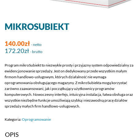
MIKROSUBIEKT
140.00zł
- netto
172.20zł
- brutto
Program mikroSubiekt to niezwykle prosty i przyjazny system odpowiedzialny za
ewidencjonowanie sprzedaży. Jest on dedykowany przede wszystkim małym
firmom handlowo-usługowym, których działalność nie wymaga
oprogramowania obsługującego magazyny. Z mikroSubiekta mogą korzystać
zarówno zaawansowani, jak i początkujący użytkownicy programów
komputerowych. Nowoczesny interfejs, intuicyjna instalacja, łatwa obsługa oraz
wszystkie niezbędne funkcje umożliwiają szybką i niezawodną pracę działów
sprzedaży małych firm handlowo-usługowych.
Kategoria:
Oprogramowanie
OPIS