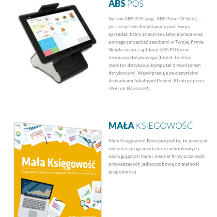
ABS
POS
System ABS POS (ang. ABS Point Of Sales) –
jest to system dedykowany pod Twoja
sprzedaż, który znacznie ułatwia prace oraz
pomaga zarządzać zasobami w Twojej firmie.
Składa się on z aplikacji ABS POS oraz
terminala dotykowego (tablet, telefon,
monitor dotykowy, komputer z monitorem
dotykowym). Współpracuje ze wszystkimi
drukarkami fiskalnymi Posnet, Elzab poprzez
USB lub
Bluetooth
.
MAŁA
KSIEGOWOŚĆ
Mała Księgowość Rzeczpospolitej to prosty w
obsłudze program dla biur rachunkowych,
obsługujących małe i średnie firmy oraz osób
prowadzących jednoosobową działalność
gospodarczą.