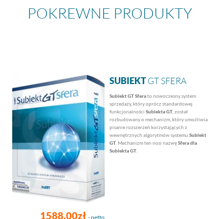
POKREWNE PRODUKTY
SUBIEKT
GT SFERA
Subiekt GT Sfera
to nowoczesny system
sprzedaży, który oprócz standardowej
funkcjonalności
Subiekta GT
, został
rozbudowany o mechanizm, który umożliwia
pisanie rozszerzeń korzystających z
wewnętrznych algorytmów systemu
Subiekt
GT
. Mechanizm ten nosi nazwę
Sfera dla
Subiekta GT
.
1588.00zł
- netto