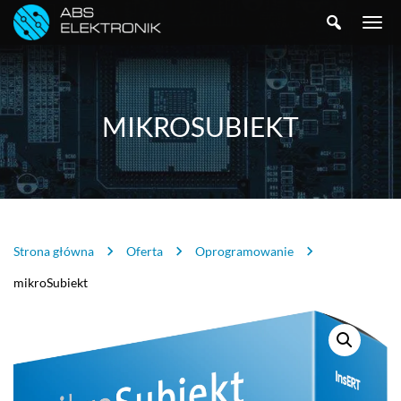
SZUKAJ
TOGGLE
NAVIGA
MIKROSUBIEKT
Strona główna
Oferta
Oprogramowanie
mikroSubiekt