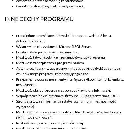
Zestawienie płatności według kontrahentów.
Cennik (możliwość wydruku oferty cenowej).
INNE CECHY PROGRAMU
Praca jednostanowiskowa lub w sieci komputerowej (możliwość
dokupienia licencji).
Wykorzystanie bazy danych Microsoft SQL Server.
Prosta instalacja i pierwsze uruchomienie.
Możliwość łatwej modyfikacji parametrów pracy programu.
Możliwość zabezpieczenia programu hasłem.
Automatyczna archiwizacja danych (na dyskietki lub dysk) za pomocą
wbudowanego programu kompresującego dane.
Przyjazne, nowoczesne elementy interfejsu użytkownika (np. kalendarz,
listy wyboru).
Możliwość obsługi programu za pomocą klawiatury lub myszki.
Współpraca z innymi systemami firmy InsERT poprzez format EDI++.
Strona startowa z informacjami statystycznymi o firmie (możliwość
wyłączenia).
Możliwość zmiany kodowania polskich liter dla wydruków tekstowych
(Windows, DOS, ASCII).
Rozbudowany system pomocy kontekstowej.
Możliwość rejestracji programu przez internet.