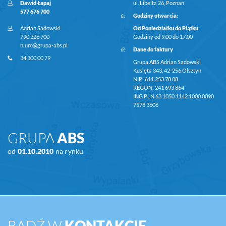
Dawid Łapaj
ul. Libelta 26, Poznań
577 676 700
Godziny otwarcia:
Adrian Sadowski
Od Poniedziałku do Piątku
790 326 700
Godziny od 9.00 do 17.00
biuro@grupa-abs.pl
Dane do faktury
34 300 00 79
Grupa ABS Adrian Sadowski
Kusięta 343, 42-256 Olsztyn
NIP: 611 253 78 08
REGON: 241 693 864
ING PLN 63 1050 1142 1000 0090
7578 3606
GRUPA
ABS
od
01.10.2010
na rynku
BĄDŹ W
KONTAKCIE