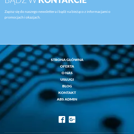
Zapisz się do naszego newslettera i bądź na bieżąco z informacjami o
promocjach i okazjach.
STRONA GŁÓWNA
OFERTA
O NAS
USŁUGI
BLOG
KONTAKT
ABS ADMIN