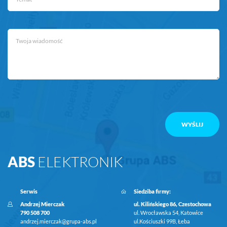
ABS
ELEKTRONIK
Serwis
Siedziba firmy:
Andrzej Mierczak
ul. Kilińskiego 86, Czestochowa
790 508 700
ul. Wrocławska 54, Katowice
andrzej.mierczak@grupa-abs.pl
ul.Kościuszki 99B, Łeba